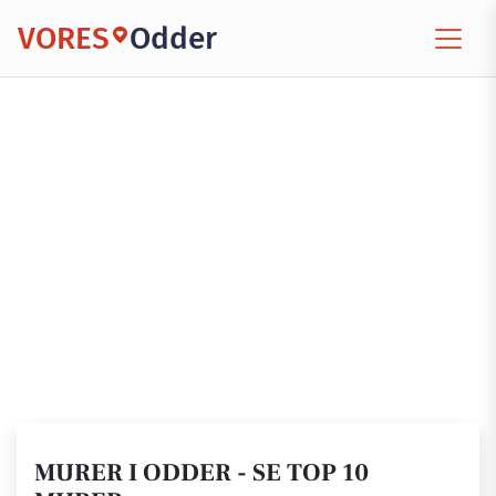
VORES
Odder
MURER I ODDER - SE TOP 10