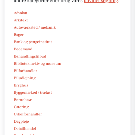
andre kategorier eller brug vores
udvidet søgning
.
Advokat
Arkitekt
Autoværksted / mekanik
Bager
Bank og pengeinstitut
Bedemand
Behandlingstilbud
Bibliotek, arkiv og museum
Bilforhandler
Biludlejning
Bryghus
Byggemarked / trælast
Børnehave
Catering
Cykelforhandler
Dagpleje
Detailhandel