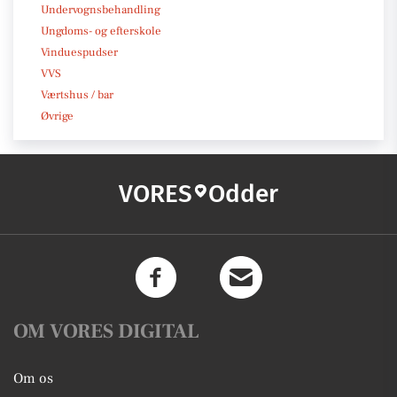
Undervognsbehandling
Ungdoms- og efterskole
Vinduespudser
VVS
Værtshus / bar
Øvrige
VORES
Odder
OM VORES DIGITAL
Om os