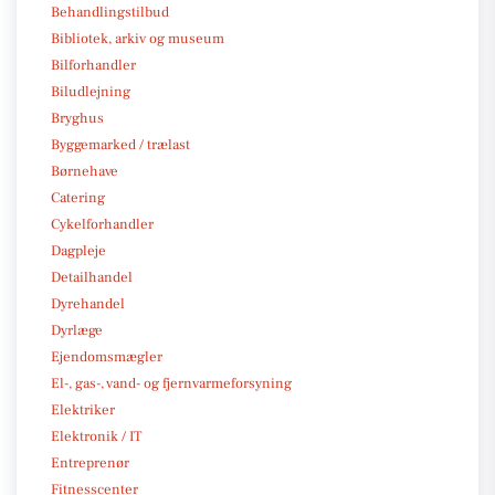
Behandlingstilbud
Bibliotek, arkiv og museum
Bilforhandler
Biludlejning
Bryghus
Byggemarked / trælast
Børnehave
Catering
Cykelforhandler
Dagpleje
Detailhandel
Dyrehandel
Dyrlæge
Ejendomsmægler
El-, gas-, vand- og fjernvarmeforsyning
Elektriker
Elektronik / IT
Entreprenør
Fitnesscenter