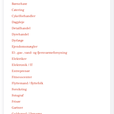
Børnehave
Catering
Cykelforhandler
Dagpleje
Detailhandel
Dyrehandel
Dyrlæge
Ejendomsmægler
El-, gas-, vand- og fjernvarmeforsyning
Elektriker
Elektronik / IT
Entreprenør
Fitnesscenter
Flyttemand / flyttefolk
Forsikring
Fotograf
Frisør
Gartner
Guldsmed / Urmager