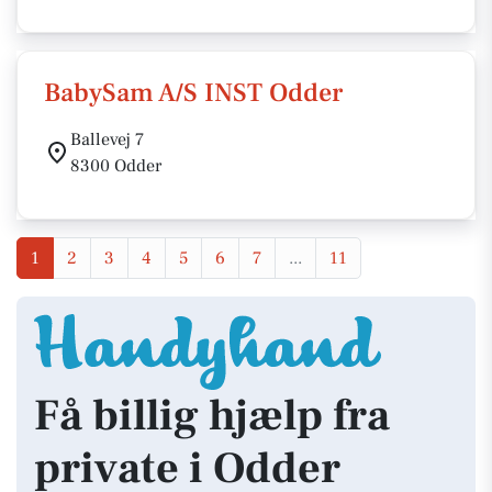
BabySam A/S INST Odder
Ballevej 7
8300 Odder
1
2
3
4
5
6
7
...
11
Få billig hjælp fra
private i Odder