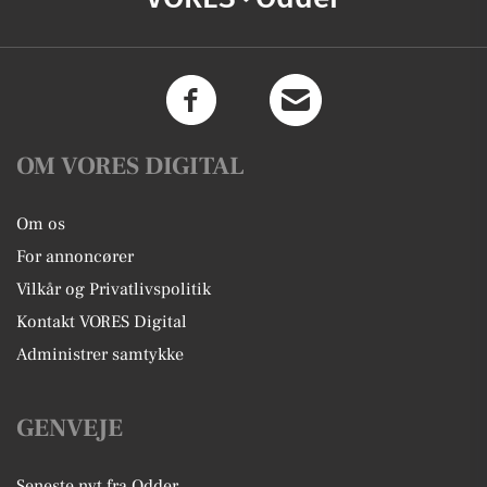
OM VORES DIGITAL
Om os
For annoncører
Vilkår og Privatlivspolitik
Kontakt VORES Digital
Administrer samtykke
GENVEJE
Seneste nyt fra Odder