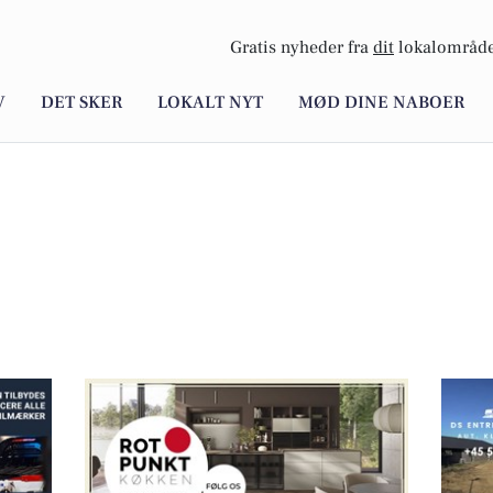
Gratis nyheder fra
dit
lokalområde
V
DET SKER
LOKALT NYT
MØD DINE NABOER