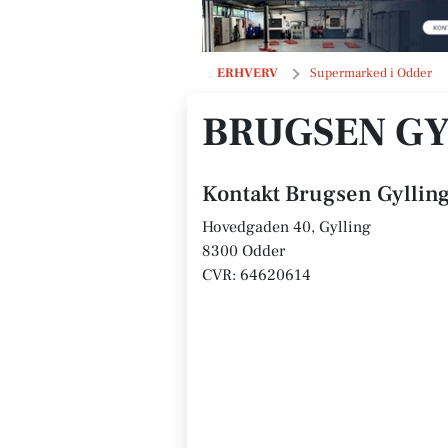
Brugsen Gylling
ERHVERV
Supermarked i Odder
BRUGSEN GY
Kontakt Brugsen Gyllin
Hovedgaden 40, Gylling
8300 Odder
CVR: 64620614