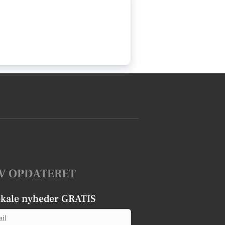
V OPDATERET
okale nyheder GRATIS