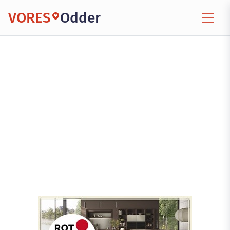
VORES
Odder