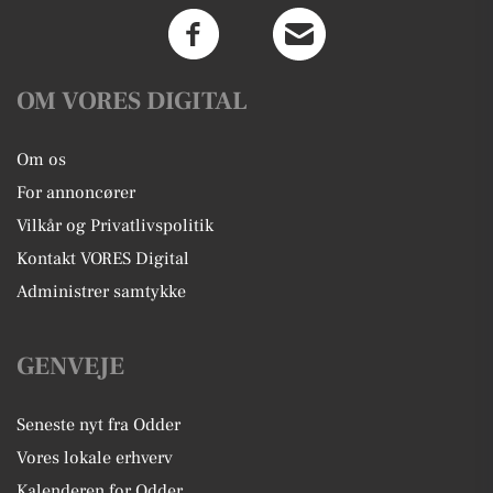
OM VORES DIGITAL
Om os
For annoncører
Vilkår og Privatlivspolitik
Kontakt VORES Digital
Administrer samtykke
GENVEJE
Seneste nyt fra Odder
Vores lokale erhverv
Kalenderen for Odder