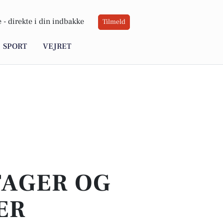
 -
direkte i din indbakke
Tilmeld
SPORT
VEJRET
TAGER OG
ER