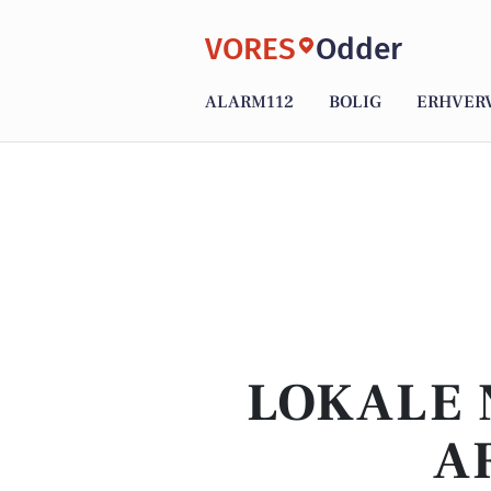
VORES
Odder
ALARM112
BOLIG
ERHVER
LOKALE 
A