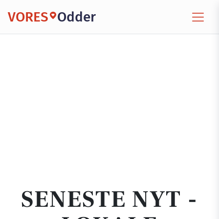
VORES
Odder
SENESTE NYT -