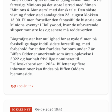
Biffen Odder byder endnu en gang velkommen til de
farverige Minions på det store lærred med filmen
"Minions & Monsters" med dansk tale. Den sidste
visning finder sted søndag den 23. august klokken
13:00. Filmen fortæller den fantasifulde historie om
Minions' eventyr i Hollywood, hvor de uforvarende
slipper monstre løs og senere må redde verden.
Biografgæster har mulighed for at nyde filmen på
forskellige dage indtil sidste forestilling, med
forbehold for at den frarådes for børn under 7 år.
Biffen Odder er anerkendt som årets oplevelse i
2022 og har haft frivillige nomineret til
Fællesskabsprisen i 2024. Billetter og flere
informationer kan findes på Biffen Odders
hjemmeside.
Kopiér link
06-08-2026 18:45
LOKALT NYT