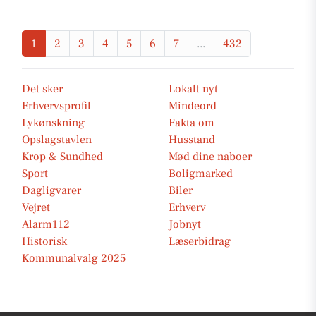
1
2
3
4
5
6
7
...
432
Det sker
Lokalt nyt
Erhvervsprofil
Mindeord
Lykønskning
Fakta om
Opslagstavlen
Husstand
Krop & Sundhed
Mød dine naboer
Sport
Boligmarked
Dagligvarer
Biler
Vejret
Erhverv
Alarm112
Jobnyt
Historisk
Læserbidrag
Kommunalvalg 2025