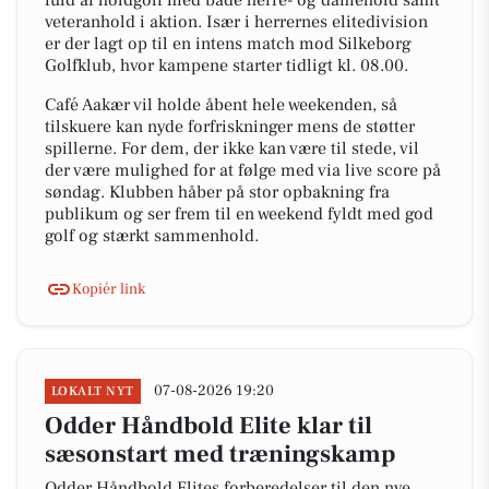
fuld af holdgolf med både herre- og damehold samt
veteranhold i aktion. Især i herrernes elitedivision
er der lagt op til en intens match mod Silkeborg
Golfklub, hvor kampene starter tidligt kl. 08.00.
Café Aakær vil holde åbent hele weekenden, så
tilskuere kan nyde forfriskninger mens de støtter
spillerne. For dem, der ikke kan være til stede, vil
der være mulighed for at følge med via live score på
søndag. Klubben håber på stor opbakning fra
publikum og ser frem til en weekend fyldt med god
golf og stærkt sammenhold.
Kopiér link
07-08-2026 19:20
LOKALT NYT
Odder Håndbold Elite klar til
sæsonstart med træningskamp
Odder Håndbold Elites forberedelser til den nye