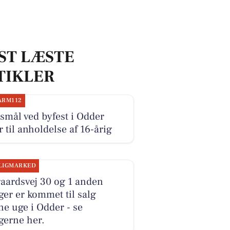
ST LÆSTE
TIKLER
ARM112
smål ved byfest i Odder
r til anholdelse af 16-årig
LIGMARKED
aardsvej 30 og 1 anden
ger er kommet til salg
e uge i Odder - se
gerne her.