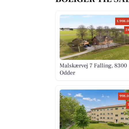
1.998.0
2
Malskærvej 7 Falling, 8300
Odder
998.0