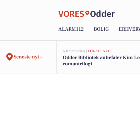
VORES
Odder
ALARM112
BOLIG
ERHVER
6 timer siden |
LOKALT NYT
Seneste nyt ›
Odder Bibliotek anbefaler Kim Le
romantrilogi