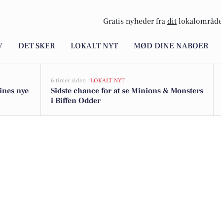
Gratis nyheder fra
dit
lokalområde
V
DET SKER
LOKALT NYT
MØD DINE NABOER
6 timer siden |
LOKALT NYT
ines nye
Sidste chance for at se Minions & Monsters
i Biffen Odder