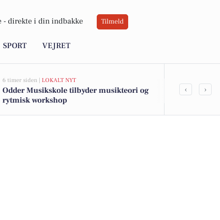
 -
direkte i din indbakke
Tilmeld
SPORT
VEJRET
6 timer siden |
LOKALT NYT
7 timer siden |
LO
‹
›
Odder Musikskole tilbyder musikteori og
Odder Badmin
rytmisk workshop
opstartsarr