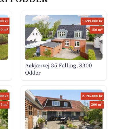
00 kr
1.599.000 kr
2
2
40 m
156 m
Aakjærvej 35 Falling, 8300
Odder
00 kr
2.195.000 kr
2
2
75 m
200 m