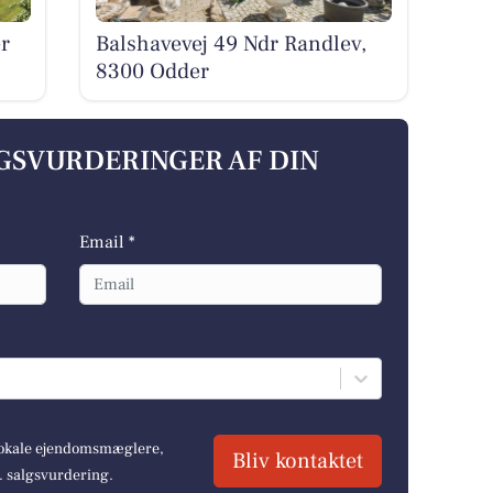
r
Balshavevej 49 Ndr Randlev,
8300 Odder
LGSVURDERINGER AF DIN
Email *
 lokale ejendomsmæglere,
Bliv kontaktet
r. salgsvurdering.