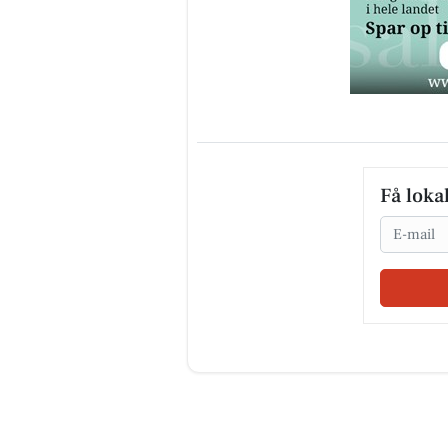
Få loka
Email