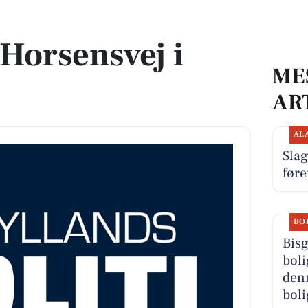
Horsensvej i
ME
AR
AL
Slag
føre
BO
Bisg
boli
denn
boli