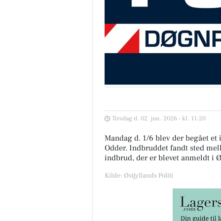
Tirsdag d. 02. jun. 2026 - kl. 11:20
Mandag d. 1/6 blev der begået et 
Odder. Indbruddet fandt sted melle
indbrud, der er blevet anmeldt i Ø
Kilde: Østjyllands Politi