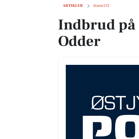
Indbrud på Horsensvej i Odder
ARTIKLER
Alarm112
Indbrud på 
Odder