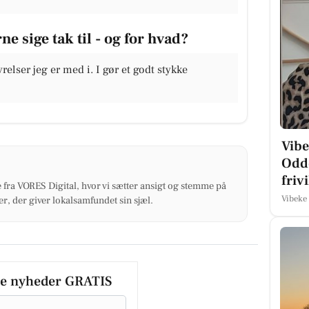
e sige tak til - og for hvad?
relser jeg er med i. I gør et godt stykke
Vibe
Odde
friv
 fra VORES Digital, hvor vi sætter ansigt og stemme på
Vibeke
r, der giver lokalsamfundet sin sjæl.
le nyheder GRATIS