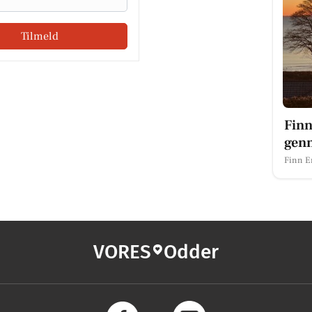
Tilmeld
Finn
gen
Finn E
VORES
Odder