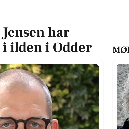
 ilden i Odder
 Jensen har
i ilden i Odder
MØ