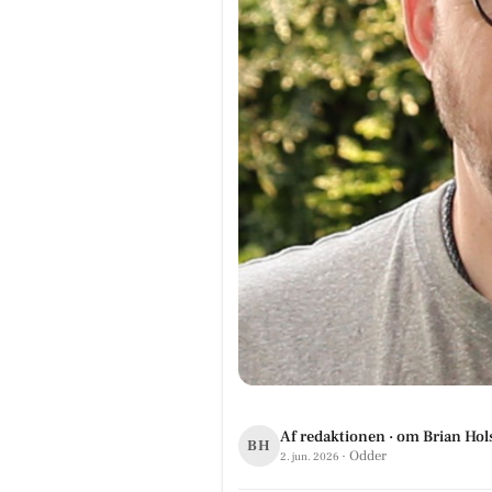
Af redaktionen · om Brian Hol
BH
· Odder
2. jun. 2026