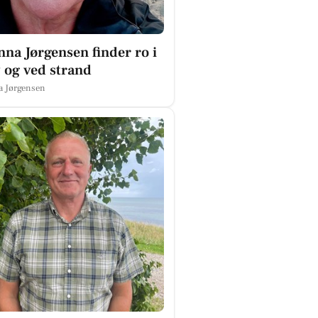
nna Jørgensen finder ro i
 og ved strand
a Jørgensen