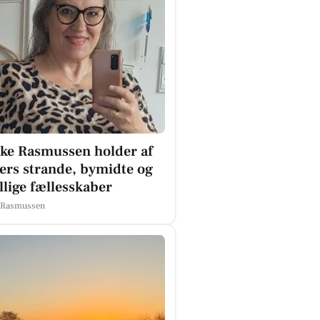
ke Rasmussen holder af
rs strande, bymidte og
illige fællesskaber
 Rasmussen