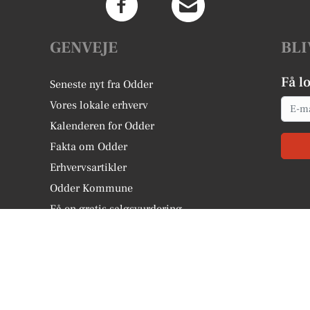
GENVEJE
BLI
Få l
Seneste nyt fra Odder
Email
Vores lokale erhverv
Kalenderen for Odder
Fakta om Odder
Erhvervsartikler
Odder Kommune
Få en gratis salgsvurdering
Sponsoreret indhold
Kontakt VORES Digital