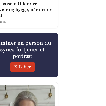
 Jensen: Odder er
ær og hygge, når det er
st
ensen
miner en person du
synes fortjener et
portræt
Klik her