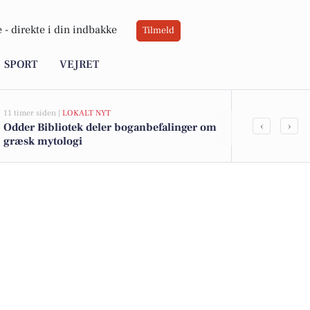
 -
direkte i din indbakke
Tilmeld
SPORT
VEJRET
11 timer siden |
LOKALT NYT
11 timer siden |
L
‹
›
Odder Bibliotek deler boganbefalinger om
Odder Bibliot
græsk mytologi
filmoplevels