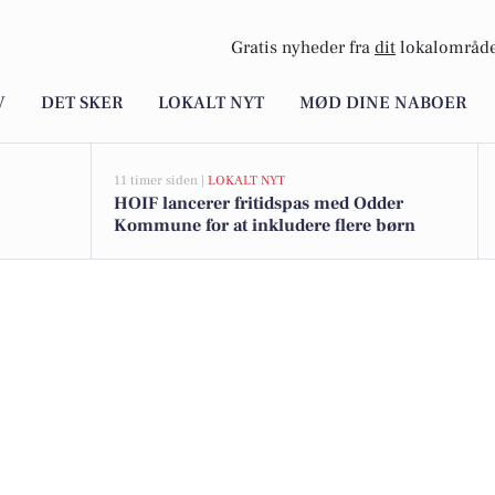
Gratis nyheder fra
dit
lokalområde
V
DET SKER
LOKALT NYT
MØD DINE NABOER
11 timer siden |
LOKALT NYT
HOIF lancerer fritidspas med Odder
Kommune for at inkludere flere børn