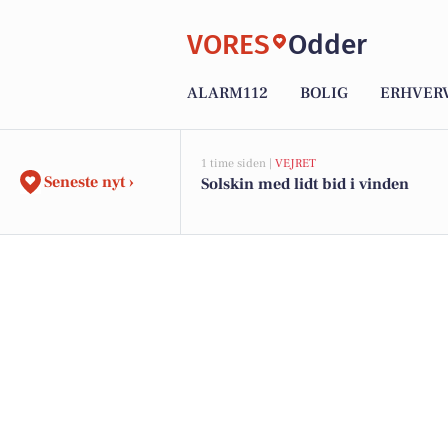
VORES
Odder
ALARM112
BOLIG
ERHVER
1 time siden |
VEJRET
Seneste nyt ›
Solskin med lidt bid i vinden