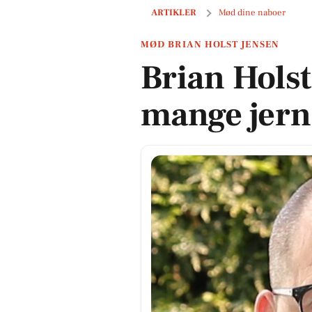
Brian Holst Jensen har mange jern i
ARTIKLER
Mød dine naboer
MØD BRIAN HOLST JENSEN
Brian Holst
mange jern 