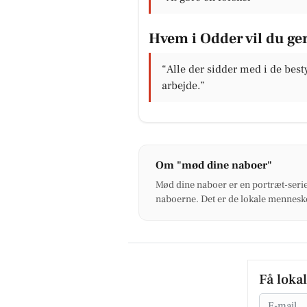
Hvem i Odder vil du gern
“Alle der sidder med i de besty
arbejde.”
Om "mød dine naboer"
Mød dine naboer er en portræt-serie
naboerne. Det er de lokale menneske
Få loka
Email