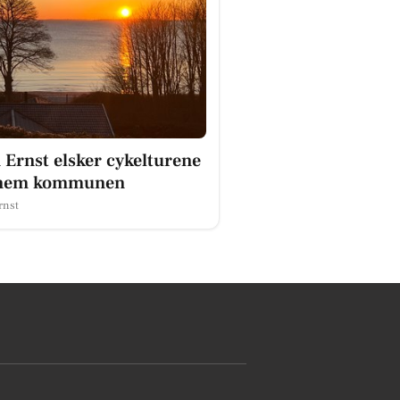
 Ernst elsker cykelturene
nem kommunen
rnst