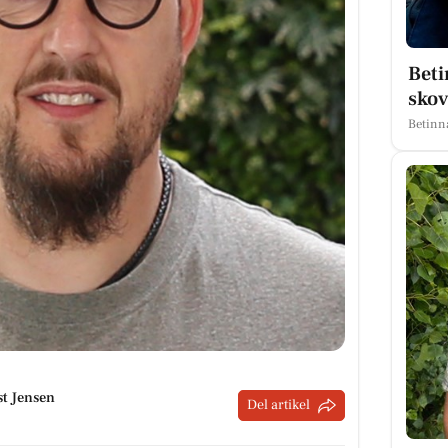
Beti
skov
Betinn
st Jensen
Del artikel