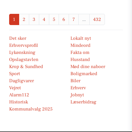
1
2
3
4
5
6
7
...
432
Det sker
Lokalt nyt
Erhvervsprofil
Mindeord
Lykønskning
Fakta om
Opslagstavlen
Husstand
Krop & Sundhed
Mød dine naboer
Sport
Boligmarked
Dagligvarer
Biler
Vejret
Erhverv
Alarm112
Jobnyt
Historisk
Læserbidrag
Kommunalvalg 2025