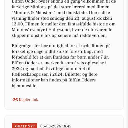
Biffen Odder byder endnu en gang velkommen til de
farverige Minions på det store lærred med filmen
"Minions & Monsters" med dansk tale. Den sidste
visning finder sted søndag den 23. august klokken
13:00. Filmen fortæller den fantasifulde historie om
Minions' eventyr i Hollywood, hvor de uforvarende
slipper monstre løs og senere må redde verden.
Biografgæster har mulighed for at nyde filmen på
forskellige dage indtil sidste forestilling, med
forbehold for at den frarådes for børn under 7 år.
Biffen Odder er anerkendt som årets oplevelse i
2022 og har haft frivillige nomineret til
Fællesskabsprisen i 2024. Billetter og flere
informationer kan findes på Biffen Odders
hjemmeside.
Kopiér link
06-08-2026 18:45
LOKALT NYT