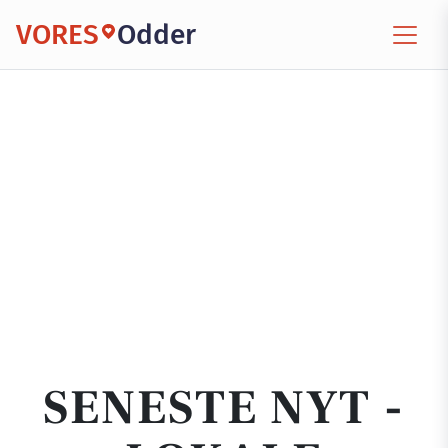
VORES
Odder
SENESTE NYT -