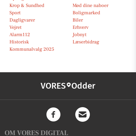
Krop & Sundhed
Mød dine naboer
Sport
Boligmarked
Dagligvarer
Biler
Vejret
Erhverv
Alarm112
Jobnyt
Historisk
Læserbidrag
Kommunalvalg 2025
VORES
Odder
OM VORES DIGITAL