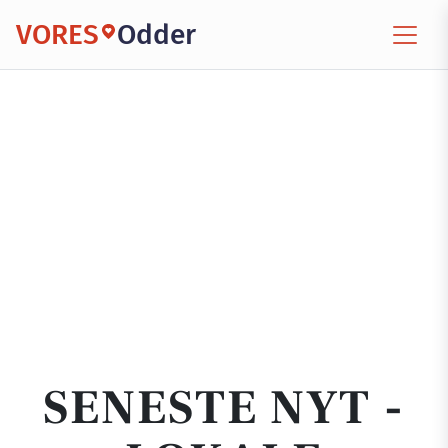
VORES
Odder
SENESTE NYT -