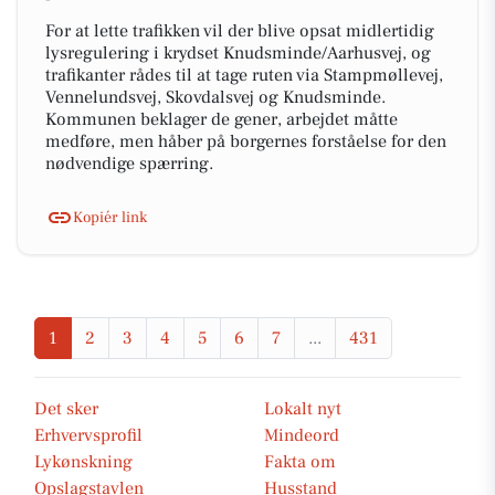
For at lette trafikken vil der blive opsat midlertidig
lysregulering i krydset Knudsminde/Aarhusvej, og
trafikanter rådes til at tage ruten via Stampmøllevej,
Vennelundsvej, Skovdalsvej og Knudsminde.
Kommunen beklager de gener, arbejdet måtte
medføre, men håber på borgernes forståelse for den
nødvendige spærring.
Kopiér link
1
2
3
4
5
6
7
...
431
Det sker
Lokalt nyt
Erhvervsprofil
Mindeord
Lykønskning
Fakta om
Opslagstavlen
Husstand