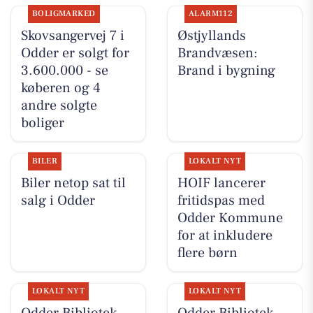
BOLIGMARKED
ALARM112
Skovsangervej 7 i
Østjyllands
Odder er solgt for
Brandvæsen:
3.600.000 - se
Brand i bygning
køberen og 4
andre solgte
boliger
BILER
LOKALT NYT
Biler netop sat til
HOIF lancerer
salg i Odder
fritidspas med
Odder Kommune
for at inkludere
flere børn
LOKALT NYT
LOKALT NYT
Odder Bibliotek
Odder Bibliotek