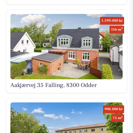
1.599.000 kr
2
156 m
Aakjærvej 35 Falling, 8300 Odder
998.000 kr
2
75 m