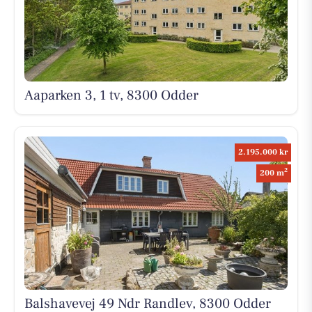
Aaparken 3, 1 tv, 8300 Odder
2.195.000 kr
2
200 m
Balshavevej 49 Ndr Randlev, 8300 Odder