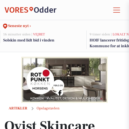
VORES
Odder
Seneste nyt ›
16 minutter siden |
VEJRET
9 timer siden |
LOKALT N
Solskin med lidt bid i vinden
HOIF lancerer fritid
Kommune for at inklu
Qvist Skincare tilbyder favoritprodukter i rejse- og prøvestørrelser
ARTIKLER
Opslagstavlen
Qvist Skincare