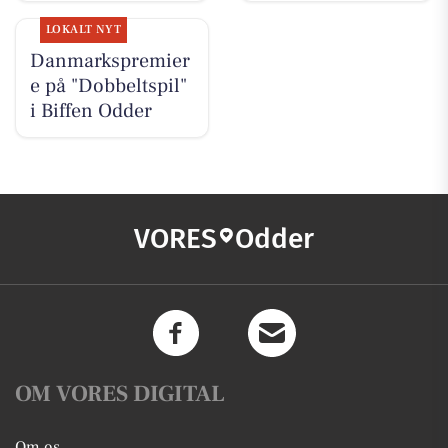
LOKALT NYT
Danmarkspremier
e på "Dobbeltspil"
i Biffen Odder
VORES
Odder
OM VORES DIGITAL
Om os