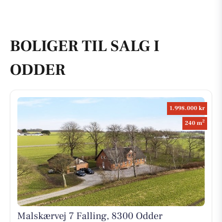
BOLIGER TIL SALG I
ODDER
1.998.000 kr
2
240 m
Malskærvej 7 Falling, 8300 Odder