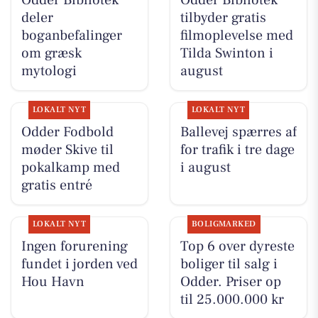
deler
tilbyder gratis
boganbefalinger
filmoplevelse med
om græsk
Tilda Swinton i
mytologi
august
LOKALT NYT
LOKALT NYT
Odder Fodbold
Ballevej spærres af
møder Skive til
for trafik i tre dage
pokalkamp med
i august
gratis entré
LOKALT NYT
BOLIGMARKED
Ingen forurening
Top 6 over dyreste
fundet i jorden ved
boliger til salg i
Hou Havn
Odder. Priser op
til 25.000.000 kr