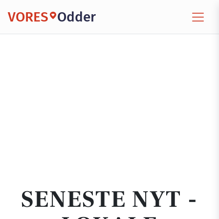
VORES
Odder
SENESTE NYT -