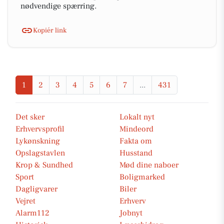
nødvendige spærring.
Kopiér link
1
2
3
4
5
6
7
...
431
Det sker
Lokalt nyt
Erhvervsprofil
Mindeord
Lykønskning
Fakta om
Opslagstavlen
Husstand
Krop & Sundhed
Mød dine naboer
Sport
Boligmarked
Dagligvarer
Biler
Vejret
Erhverv
Alarm112
Jobnyt