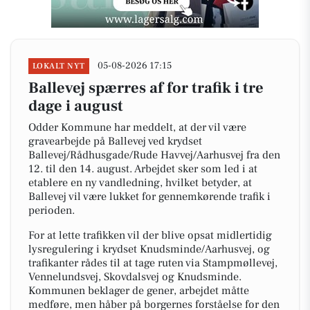
05-08-2026 17:15
LOKALT NYT
Ballevej spærres af for trafik i tre
dage i august
Odder Kommune har meddelt, at der vil være
gravearbejde på Ballevej ved krydset
Ballevej/Rådhusgade/Rude Havvej/Aarhusvej fra den
12. til den 14. august. Arbejdet sker som led i at
etablere en ny vandledning, hvilket betyder, at
Ballevej vil være lukket for gennemkørende trafik i
perioden.
For at lette trafikken vil der blive opsat midlertidig
lysregulering i krydset Knudsminde/Aarhusvej, og
trafikanter rådes til at tage ruten via Stampmøllevej,
Vennelundsvej, Skovdalsvej og Knudsminde.
Kommunen beklager de gener, arbejdet måtte
medføre, men håber på borgernes forståelse for den