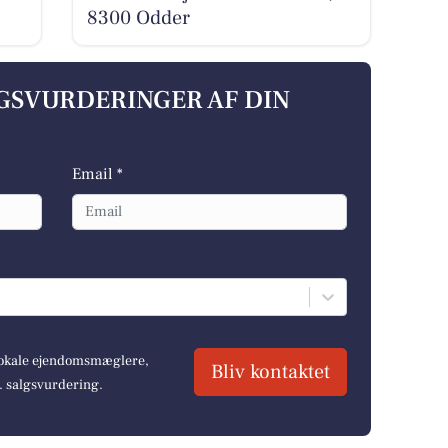
8300 Odder
LGSVURDERINGER AF DIN
Email *
 lokale ejendomsmæglere,
Bliv kontaktet
r. salgsvurdering.