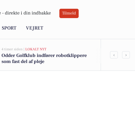
 -
direkte i din indbakke
Tilmeld
SPORT
VEJRET
4 timer siden |
LOKALT NYT
7 timer siden |
DE
‹
›
Odder Golfklub indfører robotklippere
Ølsmagning 
som fast del af pleje
Centralhotel