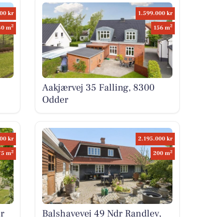
00 kr
1.599.000 kr
2
2
40 m
156 m
Aakjærvej 35 Falling, 8300
Odder
00 kr
2.195.000 kr
2
2
75 m
200 m
r
Balshavevej 49 Ndr Randlev,