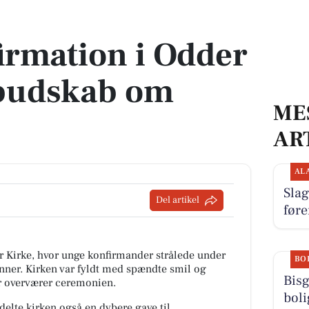
d budskab om fællesskab
firmation i Odder
budskab om
ME
AR
AL
Slag
Del artikel
føre
r Kirke, hvor unge konfirmander strålede under
BO
enner. Kirken var fyldt med spændte smil og
Bisg
r overværer ceremonien.
boli
delte kirken også en dybere gave til