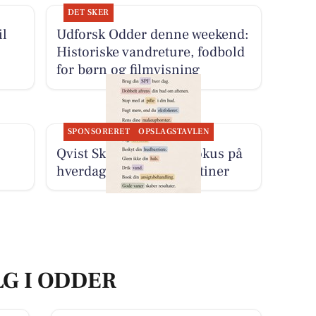
DET SKER
il
Udforsk Odder denne weekend:
Historiske vandreture, fodbold
for børn og filmvisning
SPONSORERET
OPSLAGSTAVLEN
Qvist Skincare sætter fokus på
hverdagens hudplejerutiner
LG I ODDER