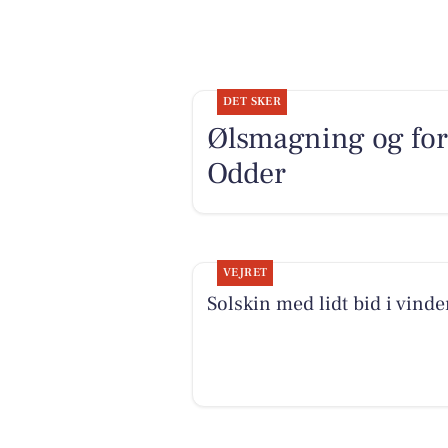
DET SKER
Ølsmagning og fore
Odder
VEJRET
Solskin med lidt bid i vinde