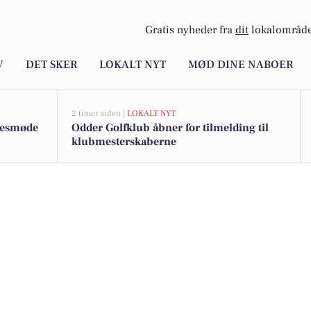
Gratis nyheder fra
dit
lokalområde
V
DET SKER
LOKALT NYT
MØD DINE NABOER
2 timer siden |
LOKALT NYT
lesmøde
Odder Golfklub åbner for tilmelding til
klubmesterskaberne