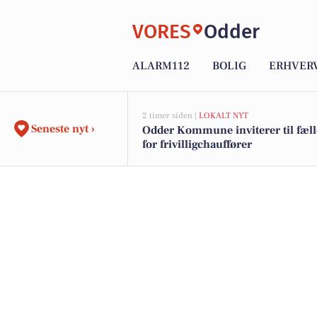
VORES
Odder
ALARM112
BOLIG
ERHVER
2 timer siden |
LOKALT NYT
Seneste nyt ›
Odder Kommune inviterer til fæl
for frivilligchauffører