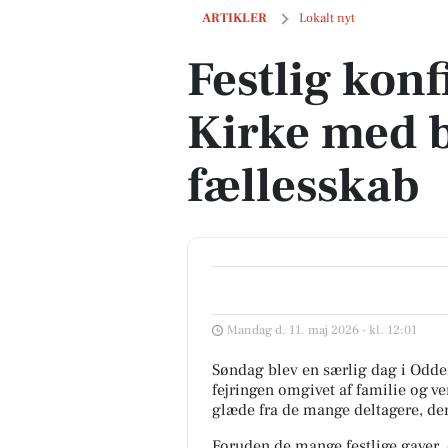
Festlig konfirmation i Odder Kirke me
ARTIKLER
Lokalt nyt
Festlig kon
Kirke med 
fællesskab
Mandag d. 11. maj 2026 - kl. 12:01
Søndag blev en særlig dag i Odde
fejringen omgivet af familie og v
glæde fra de mange deltagere, de
Foruden de mange festlige gaver, 