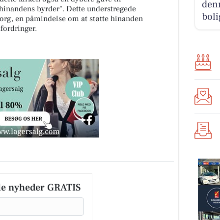
denn
hinandens byrder". Dette understregede
boli
org, en påmindelse om at støtte hinanden
fordringer.
le nyheder GRATIS