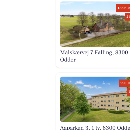
1.998.0
2
Malskærvej 7 Falling, 8300
Odder
998.0
Aaparken 3, 1 tv, 8300 Odde