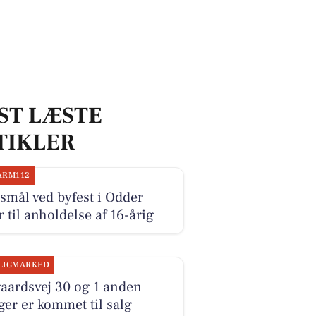
ST LÆSTE
TIKLER
ARM112
smål ved byfest i Odder
r til anholdelse af 16-årig
LIGMARKED
aardsvej 30 og 1 anden
ger er kommet til salg