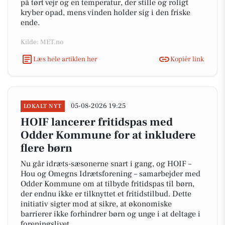
på tørt vejr og en temperatur, der stille og roligt
kryber opad, mens vinden holder sig i den friske
ende.
Kilde: MET.no
Læs hele artiklen her
Kopiér link
05-08-2026 19:25
LOKALT NYT
HOIF lancerer fritidspas med
Odder Kommune for at inkludere
flere børn
Nu går idræts-sæsonerne snart i gang, og HOIF –
Hou og Omegns Idrætsforening – samarbejder med
Odder Kommune om at tilbyde fritidspas til børn,
der endnu ikke er tilknyttet et fritidstilbud. Dette
initiativ sigter mod at sikre, at økonomiske
barrierer ikke forhindrer børn og unge i at deltage i
foreningslivet.