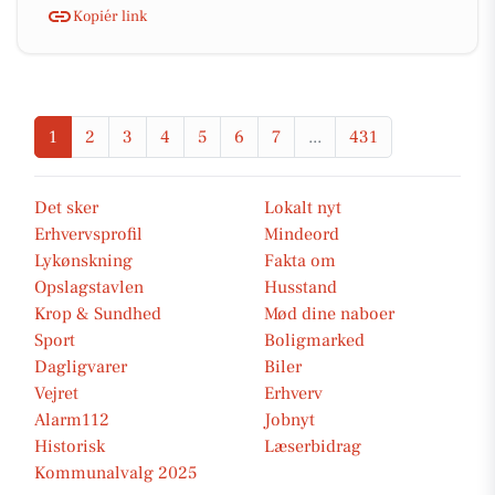
Kopiér link
1
2
3
4
5
6
7
...
431
Det sker
Lokalt nyt
Erhvervsprofil
Mindeord
Lykønskning
Fakta om
Opslagstavlen
Husstand
Krop & Sundhed
Mød dine naboer
Sport
Boligmarked
Dagligvarer
Biler
Vejret
Erhverv
Alarm112
Jobnyt
Historisk
Læserbidrag
Kommunalvalg 2025