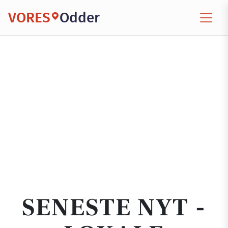
VORES
Odder
SENESTE NYT -