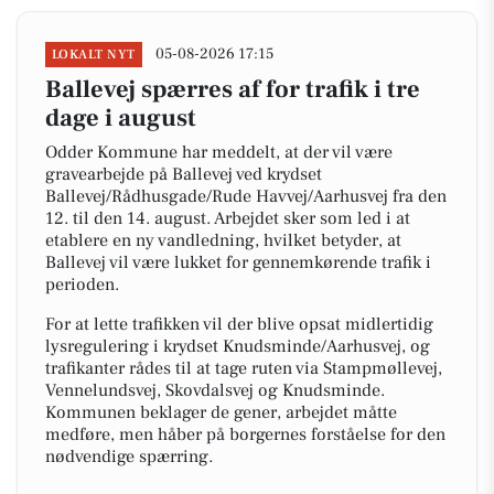
05-08-2026 17:15
LOKALT NYT
Ballevej spærres af for trafik i tre
dage i august
Odder Kommune har meddelt, at der vil være
gravearbejde på Ballevej ved krydset
Ballevej/Rådhusgade/Rude Havvej/Aarhusvej fra den
12. til den 14. august. Arbejdet sker som led i at
etablere en ny vandledning, hvilket betyder, at
Ballevej vil være lukket for gennemkørende trafik i
perioden.
For at lette trafikken vil der blive opsat midlertidig
lysregulering i krydset Knudsminde/Aarhusvej, og
trafikanter rådes til at tage ruten via Stampmøllevej,
Vennelundsvej, Skovdalsvej og Knudsminde.
Kommunen beklager de gener, arbejdet måtte
medføre, men håber på borgernes forståelse for den
nødvendige spærring.