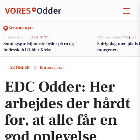
VORES
Odder
Seneste nyt ›
6 timer siden |
LOKALT NYT
12 timer siden |
VEJRET
Søndagsgudstjeneste byder på ro og
Solrig dag med plads 
fællesskab i Odder Kirke
morgenen
EDC Odder: Her arbejdes der hårdt for, at alle får en god oplevelse
ARTIKLER
Erhvervsprofil
EDC Odder: Her
arbejdes der hårdt
for, at alle får en
god oplevelse