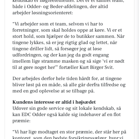
kendskab er nøgleelementer. Det er et samlet team,
både i Odder- og Beder-afdelingen, der altid
arbejder løsningsorienteret:
“Vi arbejder som et team, selvom vi har to
forretninger, som skal holdes oppe at køre. Vi er et
stort hold, som hjælper de to butikker sammen. Når
tingene lykkes, så er jeg rigtig glad og lettet, når
tingene driller lidt, så forsøger jeg at løse
udfordringen, og der kan jeg da godt engang
imellem lige stramme masken og så sige ‘vi er nødt
til at gøre noget her’” fortæller Kurt Birger Svit.
Der arbejdes derfor hele tiden hårdt for, at tingene
bliver løst på en måde, så alle går derfra tilfredse og
med en god oplevelse at se tilbage på.
Kundens interesse er altid i højsædet
Udover sin gode service og sit lokale kendskab, så
kan EDC Odder også kalde sig indehaver af en flot
præmie:
“Vi har lige modtaget en stor præmie, der står her på
kontoret, som den bedste forsikringssælger, hvor vi