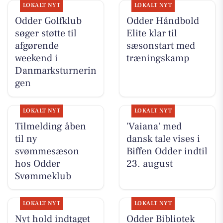
LOKALT NYT
LOKALT NYT
Odder Golfklub
Odder Håndbold
søger støtte til
Elite klar til
afgørende
sæsonstart med
weekend i
træningskamp
Danmarksturnerin
gen
LOKALT NYT
LOKALT NYT
Tilmelding åben
'Vaiana' med
til ny
dansk tale vises i
svømmesæson
Biffen Odder indtil
hos Odder
23. august
Svømmeklub
LOKALT NYT
LOKALT NYT
Nyt hold indtaget
Odder Bibliotek