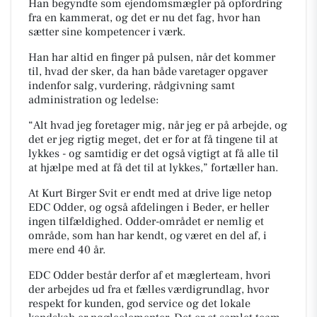
Han begyndte som ejendomsmægler på opfordring
fra en kammerat, og det er nu det fag, hvor han
sætter sine kompetencer i værk.
Han har altid en finger på pulsen, når det kommer
til, hvad der sker, da han både varetager opgaver
indenfor salg, vurdering, rådgivning samt
administration og ledelse:
“Alt hvad jeg foretager mig, når jeg er på arbejde, og
det er jeg rigtig meget, det er for at få tingene til at
lykkes - og samtidig er det også vigtigt at få alle til
at hjælpe med at få det til at lykkes,” fortæller han.
At Kurt Birger Svit er endt med at drive lige netop
EDC Odder, og også afdelingen i Beder, er heller
ingen tilfældighed. Odder-området er nemlig et
område, som han har kendt, og været en del af, i
mere end 40 år.
EDC Odder består derfor af et mæglerteam, hvori
der arbejdes ud fra et fælles værdigrundlag, hvor
respekt for kunden, god service og det lokale