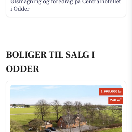
Ølsmagning og foredrag på Centralhotellet
i Odder
BOLIGER TIL SALG I
ODDER
1.998.000 kr
2
240 m