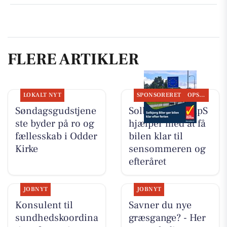
FLERE ARTIKLER
LOKALT NYT
SPONSORERET
OPSLAGSTAVLEN
Søndagsgudstjene
Solbjerg Biler ApS
ste byder på ro og
hjælper med at få
fællesskab i Odder
bilen klar til
Kirke
sensommeren og
efteråret
JOBNYT
JOBNYT
Konsulent til
Savner du nye
sundhedskoordina
græsgange? - Her