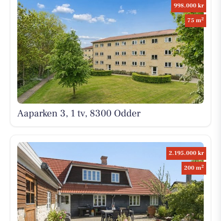
998.000 kr
2
75 m
Aaparken 3, 1 tv, 8300 Odder
2.195.000 kr
2
200 m