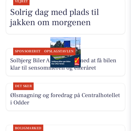
VEJRET
Solrig dag med plads til
jakken om morgenen
SPONSORERET
OPSLAGSTAVLEN
Solbjerg Biler ApS hjælper med at få bilen
klar til sensommeren og efteråret
DET SKER
Ølsmagning og foredrag på Centralhotellet
i Odder
BOLIGMARKED