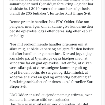
samarbejder med Gjensidige forsikring - og der har
vi sidste år, i 2020, været den som har solgt bedst
blandt de 235 butikker”, fortæller Kurt Birger Svit.
Denne præmie handler, hos EDC Odder, ikke om
pengene, men igen om at kunne give kunderne den
bedste oplevelse, også efter deres salg eller køb af
en bolig:
“For mit vedkommende handler præmien om at
sikre mig, at både købere og sælgere får den bedste
tid efter handlen er gennemført. Der ved jeg, at jeg
kan stole på, at Gjensidige også hjælper med, at
kunderne får en god oplevelse. Det er for, at vi kan
være sikre på, at vores sælgere kommer godt og
trygt fra den bolig, de sælger, og ikke mindst, at
køberne er sikret en god og ordentlig betjening af
forsikringsselskabet efter deres køb,” fortæller Kurt
Birger Svit.
EDC Odder er altså et ejendomsmæglerfirma, hvor
kundens interesse altid er i højsædet.
Hos dem er man sikret en god oplevelse, når det