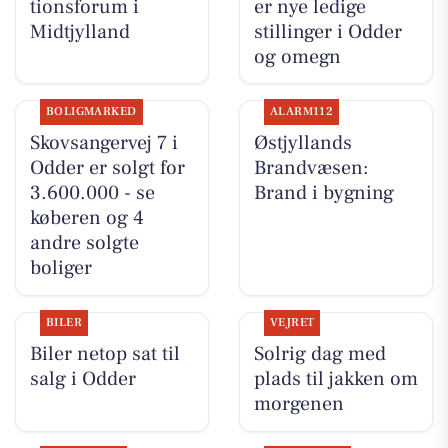
tionsforum i
er nye ledige
Midtjylland
stillinger i Odder
og omegn
BOLIGMARKED
ALARM112
Skovsangervej 7 i
Østjyllands
Odder er solgt for
Brandvæsen:
3.600.000 - se
Brand i bygning
køberen og 4
andre solgte
boliger
BILER
VEJRET
Biler netop sat til
Solrig dag med
salg i Odder
plads til jakken om
morgenen