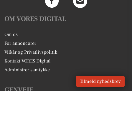
OM VORES DIGITAL
Om os
For annoncører
Vilkår og Privatlivspolitik
Kontakt VORES Digital
Administrer samtykke
Tilmeld nyhedsbrev
GENVEJE
Seneste nyt fra Odder
Vores lokale erhverv
Kalenderen for Odder
Fakta om Odder