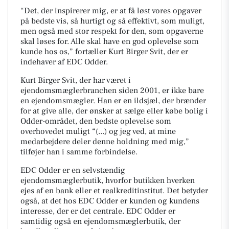
“Det, der inspirerer mig, er at få løst vores opgaver
på bedste vis, så hurtigt og så effektivt, som muligt,
men også med stor respekt for den, som opgaverne
skal løses for. Alle skal have en god oplevelse som
kunde hos os,” fortæller Kurt Birger Svit, der er
indehaver af EDC Odder.
Kurt Birger Svit, der har været i
ejendomsmæglerbranchen siden 2001, er ikke bare
en ejendomsmægler. Han er en ildsjæl, der brænder
for at give alle, der ønsker at sælge eller købe bolig i
Odder-området, den bedste oplevelse som
overhovedet muligt “(...) og jeg ved, at mine
medarbejdere deler denne holdning med mig,”
tilføjer han i samme forbindelse.
EDC Odder er en selvstændig
ejendomsmæglerbutik, hvorfor butikken hverken
ejes af en bank eller et realkreditinstitut. Det betyder
også, at det hos EDC Odder er kunden og kundens
interesse, der er det centrale. EDC Odder er
samtidig også en ejendomsmæglerbutik, der