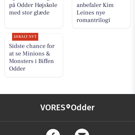
på Odder Højskole
anbefaler Kim
med stor glæde
Leines nye
romantrilogi
LOKALT NYT
Sidste chance for
at se Minions &
Monsters i Biffen
Odder
VORES
Odder