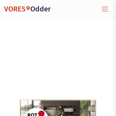
VORES
Odder