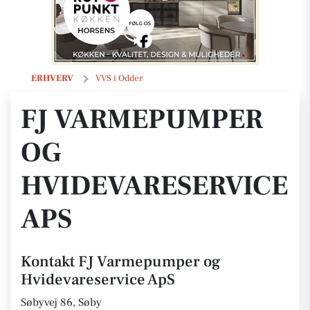
FJ Varmepumper og Hvidevareservice ApS
ERHVERV
VVS i Odder
FJ VARMEPUMPER
OG
HVIDEVARESERVICE
APS
Kontakt FJ Varmepumper og
Hvidevareservice ApS
Søbyvej 86, Søby