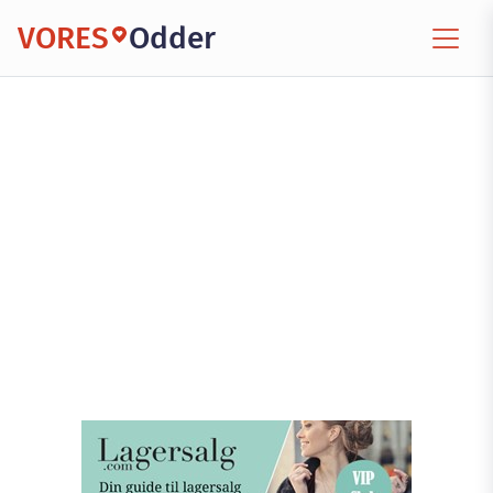
VORES
Odder