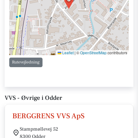
Leaflet
|
©
OpenStreetMap
contributors
Rutevejledning
VVS - Øvrige i Odder
BERGGRENS VVS ApS
Stampmøllevej 52
8300 Odder