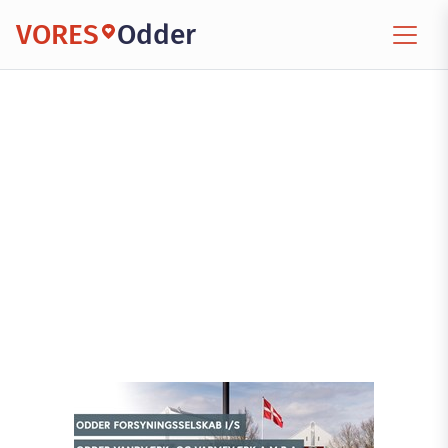
VORES
Odder