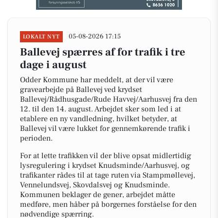
05-08-2026 17:15
LOKALT NYT
Ballevej spærres af for trafik i tre
dage i august
Odder Kommune har meddelt, at der vil være
gravearbejde på Ballevej ved krydset
Ballevej/Rådhusgade/Rude Havvej/Aarhusvej fra den
12. til den 14. august. Arbejdet sker som led i at
etablere en ny vandledning, hvilket betyder, at
Ballevej vil være lukket for gennemkørende trafik i
perioden.
For at lette trafikken vil der blive opsat midlertidig
lysregulering i krydset Knudsminde/Aarhusvej, og
trafikanter rådes til at tage ruten via Stampmøllevej,
Vennelundsvej, Skovdalsvej og Knudsminde.
Kommunen beklager de gener, arbejdet måtte
medføre, men håber på borgernes forståelse for den
nødvendige spærring.