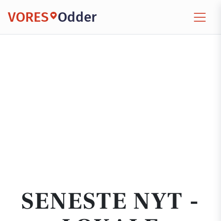
VORES
Odder
SENESTE NYT -