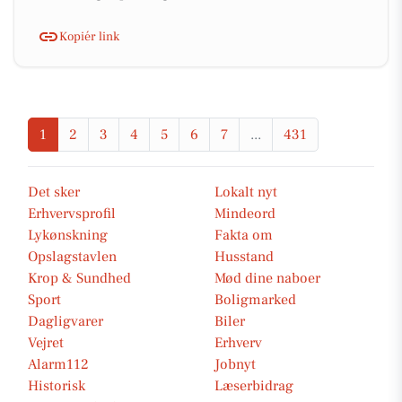
Kopiér link
1
2
3
4
5
6
7
...
431
Det sker
Lokalt nyt
Erhvervsprofil
Mindeord
Lykønskning
Fakta om
Opslagstavlen
Husstand
Krop & Sundhed
Mød dine naboer
Sport
Boligmarked
Dagligvarer
Biler
Vejret
Erhverv
Alarm112
Jobnyt
Historisk
Læserbidrag