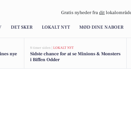
Gratis nyheder fra
dit
lokalområde
V
DET SKER
LOKALT NYT
MØD DINE NABOER
8 timer siden |
LOKALT NYT
ines nye
Sidste chance for at se Minions & Monsters
i Biffen Odder