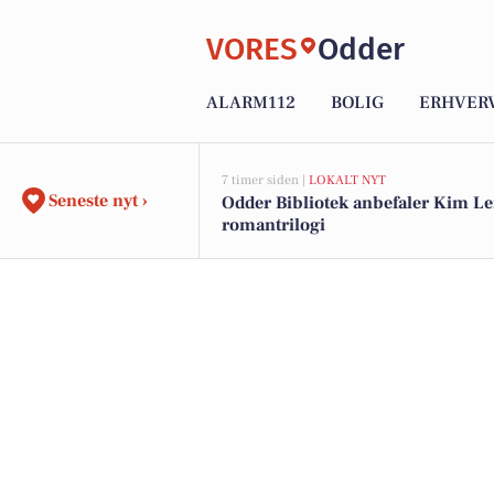
VORES
Odder
ALARM112
BOLIG
ERHVER
7 timer siden |
LOKALT NYT
Seneste nyt ›
Odder Bibliotek anbefaler Kim Le
romantrilogi