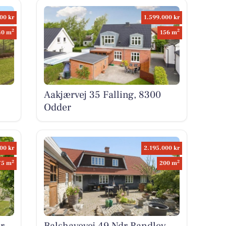
00 kr
1.599.000 kr
2
2
40 m
156 m
Aakjærvej 35 Falling, 8300
Odder
00 kr
2.195.000 kr
2
2
75 m
200 m
r
Balshavevej 49 Ndr Randlev,