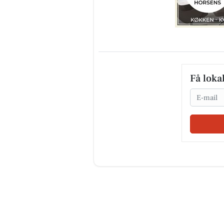
Få loka
Email