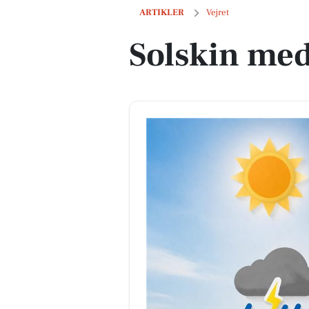
Solskin med lidt bid i vinden
ARTIKLER
Vejret
Solskin med 