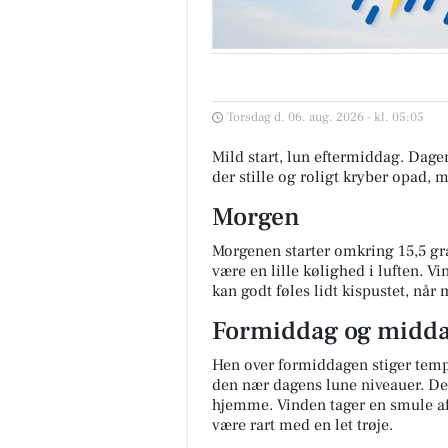
Torsdag d. 06. aug. 2026 - kl. 05:05
Mild start, lun eftermiddag. Dagen
der stille og roligt kryber opad, 
Morgen
Morgenen starter omkring 15,5 gra
være en lille kølighed i luften. V
kan godt føles lidt kispustet, når
Formiddag og midd
Hen over formiddagen stiger temp
den nær dagens lune niveauer. Det 
hjemme. Vinden tager en smule af,
være rart med en let trøje.