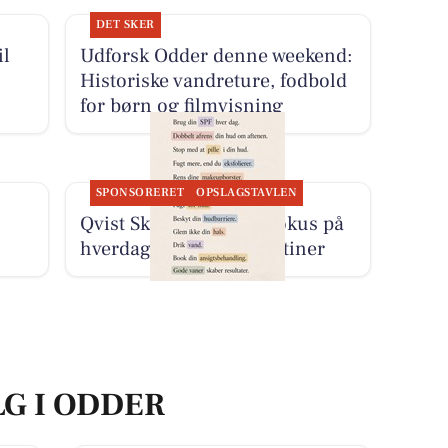
DET SKER
il
Udforsk Odder denne weekend:
Historiske vandreture, fodbold
for børn og filmvisning
SPONSORERET
OPSLAGSTAVLEN
Qvist Skincare sætter fokus på
hverdagens hudplejerutiner
LG I ODDER