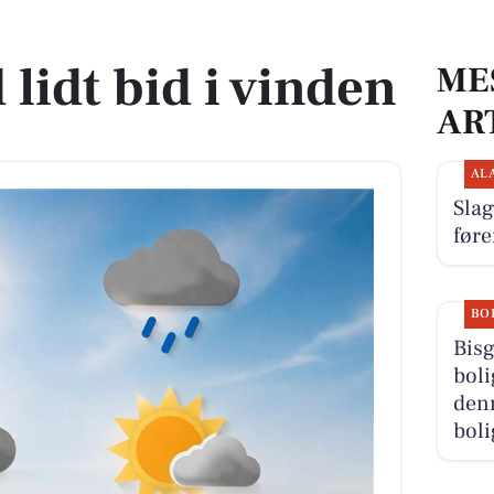
lidt bid i vinden
ME
AR
AL
Slag
føre
BO
Bisg
boli
denn
boli