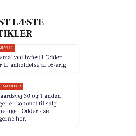
ST LÆSTE
TIKLER
ARM112
smål ved byfest i Odder
r til anholdelse af 16-årig
LIGMARKED
aardsvej 30 og 1 anden
ger er kommet til salg
e uge i Odder - se
gerne her.