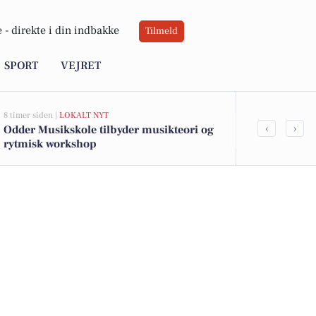
 -
direkte i din indbakke
Tilmeld
SPORT
VEJRET
8 timer siden |
LOKALT NYT
8 timer siden |
LO
‹
›
Odder Musikskole tilbyder musikteori og
Odder Badmin
rytmisk workshop
opstartsarr