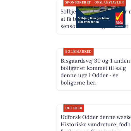
SPONSORERET
OPSLAGSTAVLEN
Solbjerg Biler ApS hjælper
at få bilen klar til
sensommeren og efteråret
BOLIGMARKED
Bisgaardsvej 30 og 1 anden
boliger er kommet til salg
denne uge i Odder - se
boligerne her.
DET SKER
Udforsk Odder denne week
Historiske vandreture, fodb