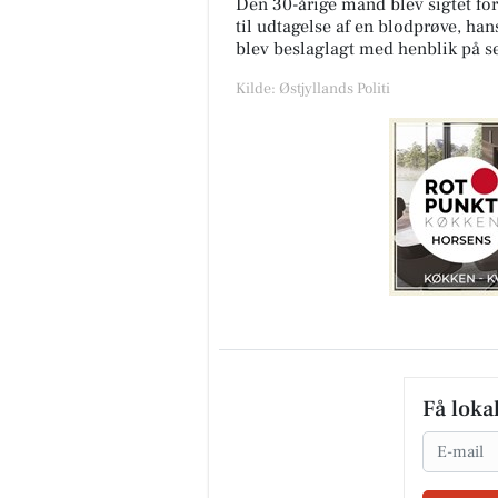
Den 30-årige mand blev sigtet for
til udtagelse af en blodprøve, han
blev beslaglagt med henblik på se
Kilde: Østjyllands Politi
Få loka
Email