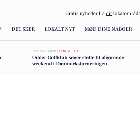
Gratis nyheder fra
dit
lokalområde
V
DET SKER
LOKALT NYT
MØD DINE NABOER
12 timer siden |
LOKALT NYT
m
Odder Golfklub søger støtte til afgørende
weekend i Danmarksturneringen