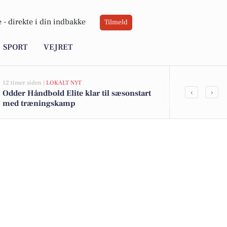
 -
direkte i din indbakke
Tilmeld
SPORT
VEJRET
12 timer siden |
LOKALT NYT
14 timer siden |
L
‹
›
Odder Håndbold Elite klar til sæsonstart
Tilmelding 
med træningskamp
Odder Svøm