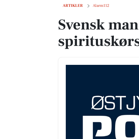
Svensk mand anholdt for spirituskørse
ARTIKLER
Alarm112
Svensk mand
spirituskør