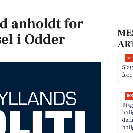
l i Odder
 anholdt for
ME
sel i Odder
AR
AL
Slag
føre
BO
Bisg
boli
denn
boli