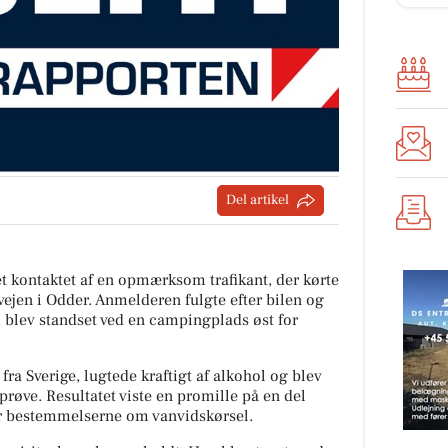
Del artikel
et kontaktet af en opmærksom trafikant, der kørte
vejen i Odder. Anmelderen fulgte efter bilen og
om blev standset ved en campingplads øst for
fra Sverige, lugtede kraftigt af alkohol og blev
røve. Resultatet viste en promille på en del
der bestemmelserne om vanvidskørsel.