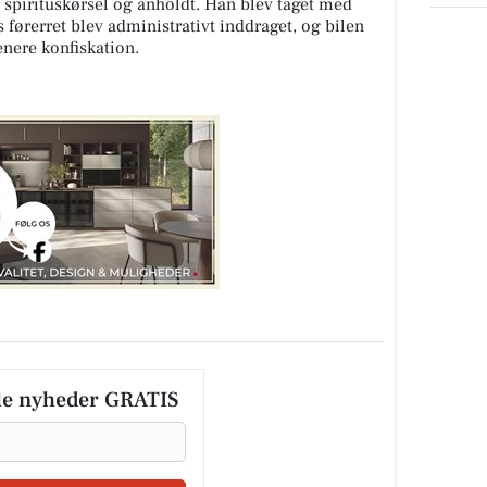
 spirituskørsel og anholdt. Han blev taget med
s førerret blev administrativt inddraget, og bilen
nere konfiskation.
le nyheder GRATIS