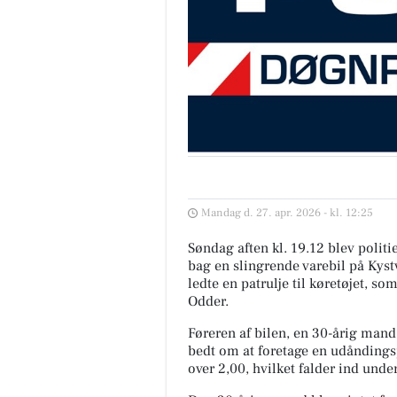
Mandag d. 27. apr. 2026 - kl. 12:25
Søndag aften kl. 19.12 blev politi
bag en slingrende varebil på Kyst
ledte en patrulje til køretøjet, s
Odder.
Føreren af bilen, en 30-årig mand 
bedt om at foretage en udåndingsp
over 2,00, hvilket falder ind un