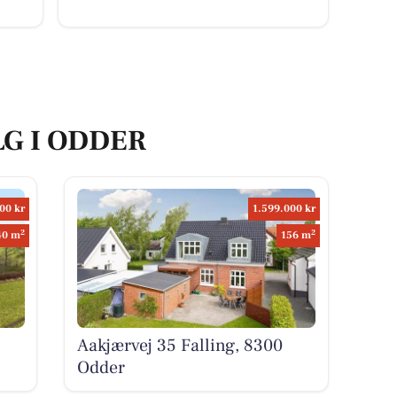
LG I ODDER
00 kr
1.599.000 kr
2
2
40 m
156 m
Aakjærvej 35 Falling, 8300
Odder