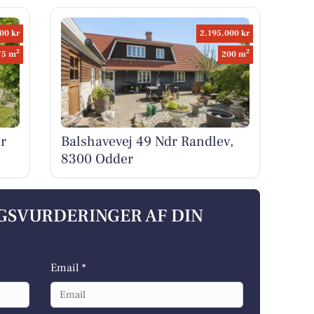
00 kr
2.195.000 kr
2
2
75 m
200 m
r
Balshavevej 49 Ndr Randlev,
8300 Odder
LGSVURDERINGER AF DIN
Email *