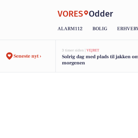
VORES
Odder
ALARM112
BOLIG
ERHVER
3 timer siden |
VEJRET
Seneste nyt ›
Solrig dag med plads til jakken o
morgenen