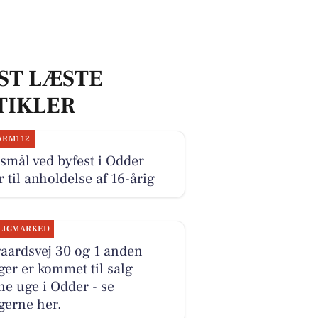
ST LÆSTE
TIKLER
ARM112
smål ved byfest i Odder
r til anholdelse af 16-årig
LIGMARKED
aardsvej 30 og 1 anden
ger er kommet til salg
e uge i Odder - se
gerne her.