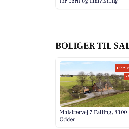
for børn og filmvisning
BOLIGER TIL SA
1.998.0
2
Malskærvej 7 Falling, 8300
Odder