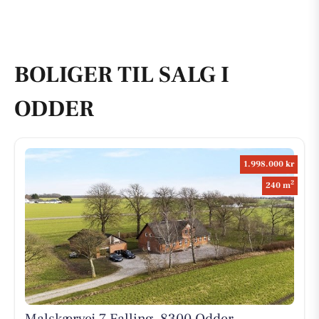
BOLIGER TIL SALG I
ODDER
1.998.000 kr
2
240 m