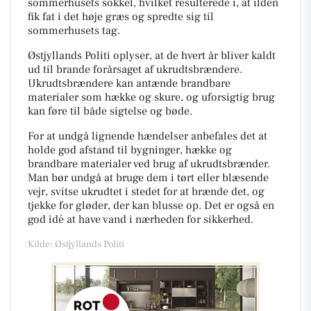
sommerhusets sokkel, hvilket resulterede i, at ilden
fik fat i det høje græs og spredte sig til
sommerhusets tag.
Østjyllands Politi oplyser, at de hvert år bliver kaldt
ud til brande forårsaget af ukrudtsbrændere.
Ukrudtsbrændere kan antænde brandbare
materialer som hække og skure, og uforsigtig brug
kan føre til både sigtelse og bøde.
For at undgå lignende hændelser anbefales det at
holde god afstand til bygninger, hække og
brandbare materialer ved brug af ukrudtsbrænder.
Man bør undgå at bruge dem i tørt eller blæsende
vejr, svitse ukrudtet i stedet for at brænde det, og
tjekke for gløder, der kan blusse op. Det er også en
god idé at have vand i nærheden for sikkerhed.
Kilde: Østjyllands Politi