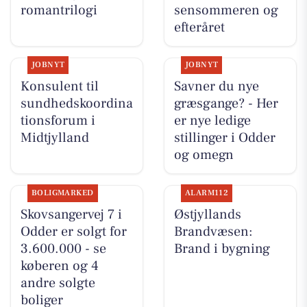
romantrilogi
sensommeren og
efteråret
JOBNYT
JOBNYT
Konsulent til
Savner du nye
sundhedskoordina
græsgange? - Her
tionsforum i
er nye ledige
Midtjylland
stillinger i Odder
og omegn
BOLIGMARKED
ALARM112
Skovsangervej 7 i
Østjyllands
Odder er solgt for
Brandvæsen:
3.600.000 - se
Brand i bygning
køberen og 4
andre solgte
boliger