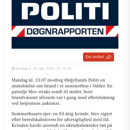
Del artikel
Tirsdag d. 28. apr. 2026 - kl. 12:25
Mandag kl. 13.07 modtog Østjyllands Politi en
anmeldelse om brand i et sommerhus i Odder. En
patrulje blev straks sendt til stedet, hvor
brandvæsnet allerede var i gang med efterslukning
ved betjentens ankomst.
Sommerhusets ejer, en 83-årig kvinde, blev sigtet
efter beredskabsloven for uforsigtighed med ild.
Kvinden havde anvendt en ukrudtsbrænder tæt på