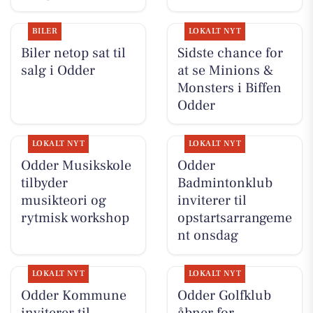
BILER
LOKALT NYT
Biler netop sat til
Sidste chance for
salg i Odder
at se Minions &
Monsters i Biffen
Odder
LOKALT NYT
LOKALT NYT
Odder Musikskole
Odder
tilbyder
Badmintonklub
musikteori og
inviterer til
rytmisk workshop
opstartsarrangeme
nt onsdag
LOKALT NYT
LOKALT NYT
Odder Kommune
Odder Golfklub