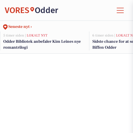
VORES
Odder
Seneste nyt ›
5 timer siden |
LOKALT NYT
6 timer siden |
LOKALT N
Odder Bibliotek anbefaler Kim Leines nye
Sidste chance for at 
romantrilogi
Biffen Odder