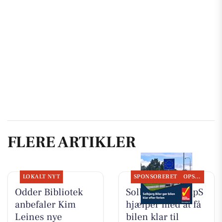
FLERE ARTIKLER
LOKALT NYT
SPONSORERET
OPSLAGSTAVLEN
Odder Bibliotek
Solbjerg Biler ApS
anbefaler Kim
hjælper med at få
Leines nye
bilen klar til