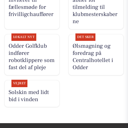
inviterer til
åbner for
fællesmøde for
tilmelding til
frivilligchauffører
klubmesterskaber
ne
LOKALT NYT
DET SKER
Odder Golfklub
Ølsmagning og
indfører
foredrag på
robotklippere som
Centralhotellet i
fast del af pleje
Odder
VEJRET
Solskin med lidt
bid i vinden