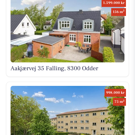
1.599.000 kr
2
156 m
Aakjærvej 35 Falling, 8300 Odder
998.000 kr
2
75 m