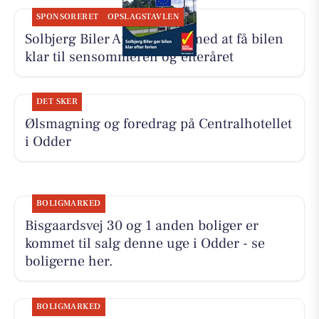
SPONSORERET
OPSLAGSTAVLEN
Solbjerg Biler ApS hjælper med at få bilen
klar til sensommeren og efteråret
DET SKER
Ølsmagning og foredrag på Centralhotellet
i Odder
BOLIGMARKED
Bisgaardsvej 30 og 1 anden boliger er
kommet til salg denne uge i Odder - se
boligerne her.
BOLIGMARKED