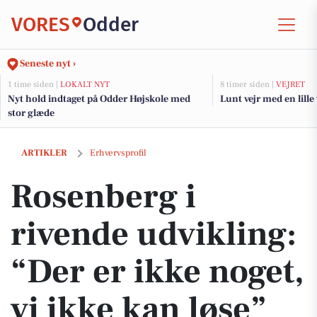
VORES
Odder
Seneste nyt ›
1 time siden |
LOKALT NYT
8 timer siden |
VEJRET
Nyt hold indtaget på Odder Højskole med
Lunt vejr med en lille
stor glæde
Rosenberg i rivende udvikling: “Der er ikke noget, vi ikke kan løse”
ARTIKLER
Erhvervsprofil
Rosenberg i
rivende udvikling:
“Der er ikke noget,
vi ikke kan løse”