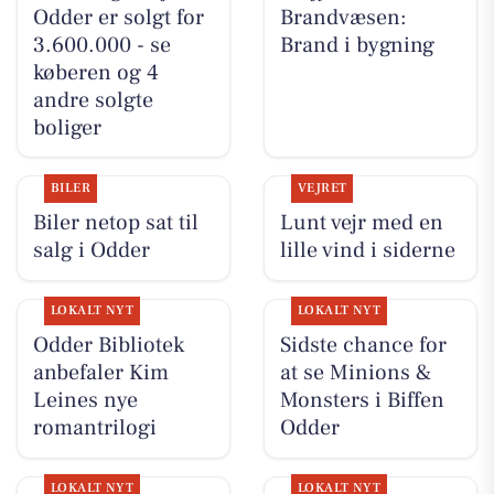
Odder er solgt for
Brandvæsen:
3.600.000 - se
Brand i bygning
køberen og 4
andre solgte
boliger
BILER
VEJRET
Biler netop sat til
Lunt vejr med en
salg i Odder
lille vind i siderne
LOKALT NYT
LOKALT NYT
Odder Bibliotek
Sidste chance for
anbefaler Kim
at se Minions &
Leines nye
Monsters i Biffen
romantrilogi
Odder
LOKALT NYT
LOKALT NYT