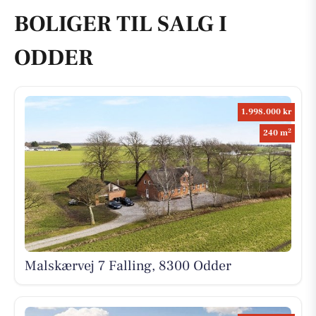
BOLIGER TIL SALG I
ODDER
1.998.000 kr
2
240 m
Malskærvej 7 Falling, 8300 Odder