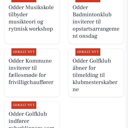
Odder Musikskole
Odder
tilbyder
Badmintonklub
musikteori og
inviterer til
rytmisk workshop
opstartsarrangeme
nt onsdag
LOKALT NYT
LOKALT NYT
Odder Kommune
Odder Golfklub
inviterer til
åbner for
fællesmøde for
tilmelding til
frivilligchauffører
klubmesterskaber
ne
LOKALT NYT
Odder Golfklub
indfører