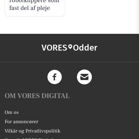
robotklippere som
fast del af pleje
VORES
Odder
OM VORES DIGITAL
Om os
For annoncører
Vilkår og Privatlivspolitik