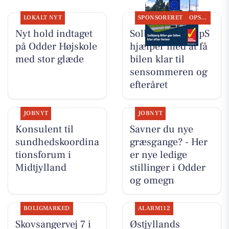
LOKALT NYT
SPONSORERET
OPSLAGSTAVLEN
Nyt hold indtaget
Solbjerg Biler ApS
på Odder Højskole
hjælper med at få
med stor glæde
bilen klar til
sensommeren og
efteråret
JOBNYT
JOBNYT
Konsulent til
Savner du nye
sundhedskoordina
græsgange? - Her
tionsforum i
er nye ledige
Midtjylland
stillinger i Odder
og omegn
BOLIGMARKED
ALARM112
Skovsangervej 7 i
Østjyllands