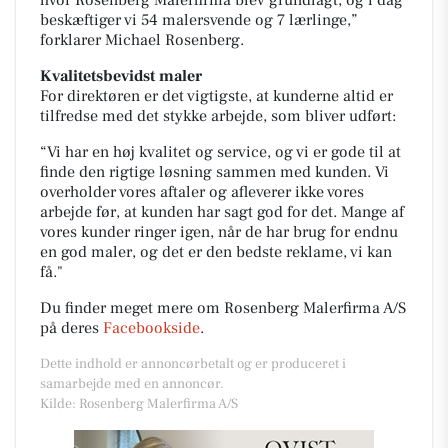
hvor Rosenberg Malerfirma blev grundlagt, og i dag
beskæftiger vi 54 malersvende og 7 lærlinge,”
forklarer Michael Rosenberg.
Kvalitetsbevidst maler
For direktøren er det vigtigste, at kunderne altid er
tilfredse med det stykke arbejde, som bliver udført:
“Vi har en høj kvalitet og service, og vi er gode til at
finde den rigtige løsning sammen med kunden. Vi
overholder vores aftaler og afleverer ikke vores
arbejde før, at kunden har sagt god for det. Mange af
vores kunder ringer igen, når de har brug for endnu
en god maler, og det er den bedste reklame, vi kan
få."
Du finder meget mere om Rosenberg Malerfirma A/S
på deres
Facebookside
.
Dette indhold er annoncørbetalt og er produceret i
samarbejde med en annoncør.
Kilde: Rosenberg Malerfirma A/S