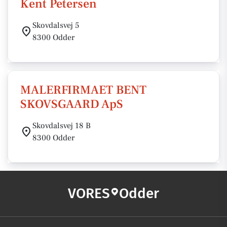
Kent Petersen
Skovdalsvej 5
8300 Odder
MALERFIRMAET BENT
SKOVSGAARD ApS
Skovdalsvej 18 B
8300 Odder
VORES
Odder