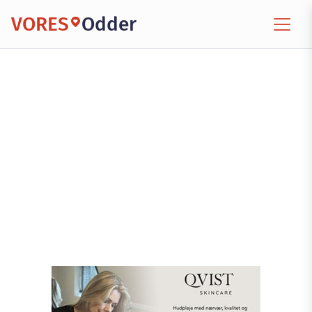
VORES
Odder