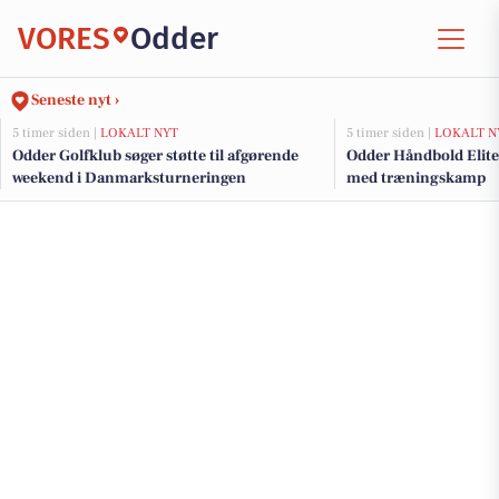
VORES
Odder
Seneste nyt ›
5 timer siden |
LOKALT NYT
5 timer siden |
LOKALT N
Odder Golfklub søger støtte til afgørende
Odder Håndbold Elite 
weekend i Danmarksturneringen
med træningskamp