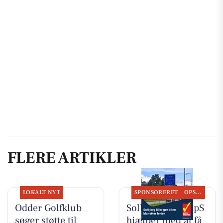
FLERE ARTIKLER
LOKALT NYT
SPONSORERET
OPSLAGSTAVLEN
Odder Golfklub
Solbjerg Biler ApS
søger støtte til
hjælper med at få