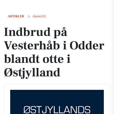
Indbrud på Vesterhåb i Odder blandt otte i Østjylland
ARTIKLER
Alarm112
Indbrud på
Vesterhåb i Odder
blandt otte i
Østjylland