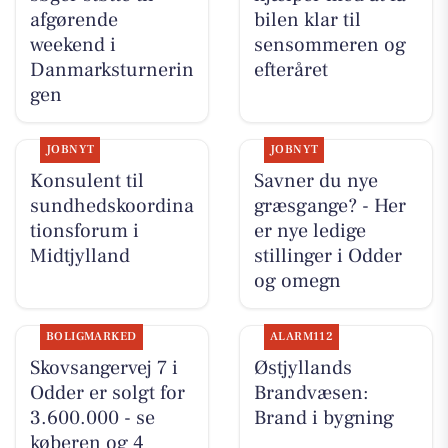
afgørende
bilen klar til
weekend i
sensommeren og
Danmarksturnerin
efteråret
gen
JOBNYT
JOBNYT
Konsulent til
Savner du nye
sundhedskoordina
græsgange? - Her
tionsforum i
er nye ledige
Midtjylland
stillinger i Odder
og omegn
BOLIGMARKED
ALARM112
Skovsangervej 7 i
Østjyllands
Odder er solgt for
Brandvæsen:
3.600.000 - se
Brand i bygning
køberen og 4