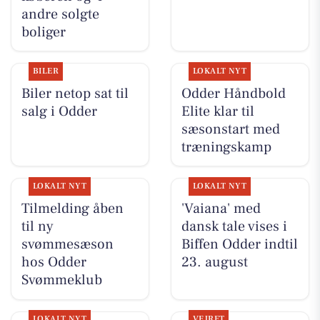
andre solgte
boliger
BILER
LOKALT NYT
Biler netop sat til
Odder Håndbold
salg i Odder
Elite klar til
sæsonstart med
træningskamp
LOKALT NYT
LOKALT NYT
Tilmelding åben
'Vaiana' med
til ny
dansk tale vises i
svømmesæson
Biffen Odder indtil
hos Odder
23. august
Svømmeklub
LOKALT NYT
VEJRET