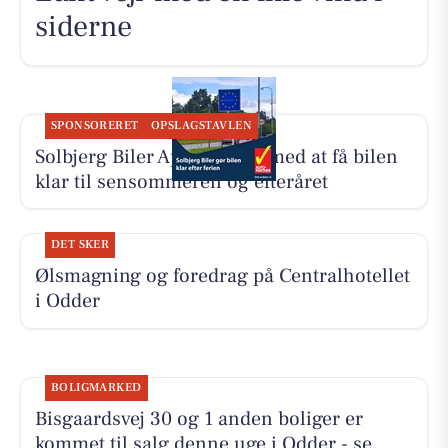
siderne
SPONSORERET
OPSLAGSTAVLEN
Solbjerg Biler ApS hjælper med at få bilen
klar til sensommeren og efteråret
DET SKER
Ølsmagning og foredrag på Centralhotellet
i Odder
BOLIGMARKED
Bisgaardsvej 30 og 1 anden boliger er
kommet til salg denne uge i Odder - se