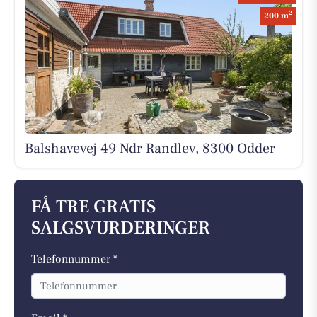
2
200 m
Balshavevej 49 Ndr Randlev, 8300 Odder
FÅ TRE GRATIS
SALGSVURDERINGER
Telefonnummer *