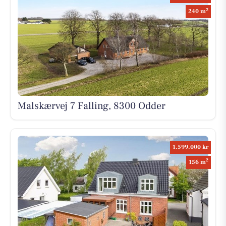
2
240 m
Malskærvej 7 Falling, 8300 Odder
1.599.000 kr
2
156 m