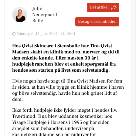
Del artikel
Julie
Nedergaard
Balle
Besøg virksomheden
Mandag d. 15. jun. 2026 - kl. 12:01
Hos Qvist Skincare i Stensballe har Tina Qvist
Madsen skabt en klinik med ro, nærvær og tid til
den enkelte kunde. Efter næsten 30 år i
hudplejebranchen blev et enkelt spørgsmål fra
hendes søn starten på livet som selvstændig.
Hvis nogen havde sagt til Tina Qvist Madsen for fem
år siden, at hun ville bygge en klinik hjemme i haven
og blive selvstændig, havde hun nok grinet lidt af
dem.
Ikke fordi hudpleje ikke fylder meget i hendes liv.
Tværtimod. Tina blev uddannet kosmetiker hos
Visage Hudpleje i Horsens i 1995 og har siden
arbejdet som behandler, underviser på
kosmetikeruddannelsen og rådgiver for