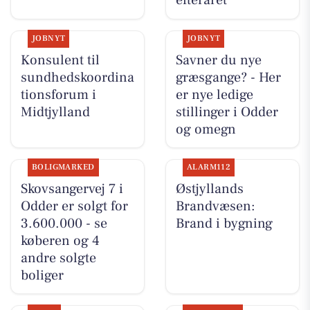
efteråret
JOBNYT
JOBNYT
Konsulent til
Savner du nye
sundhedskoordina
græsgange? - Her
tionsforum i
er nye ledige
Midtjylland
stillinger i Odder
og omegn
BOLIGMARKED
ALARM112
Skovsangervej 7 i
Østjyllands
Odder er solgt for
Brandvæsen:
3.600.000 - se
Brand i bygning
køberen og 4
andre solgte
boliger