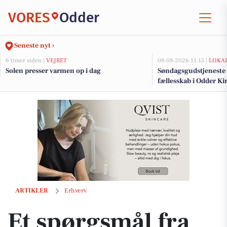
VORES
Odder
Seneste nyt ›
6 timer siden |
VEJRET
08-08-2026 11:15 |
LOKAL
Solen presser varmen op i dag
Søndagsgudstjeneste 
fællesskab i Odder Ki
Et spørgsmål fra sønnen blev starten på Qvist Skincare
ARTIKLER
Erhverv
Et spørgsmål fra