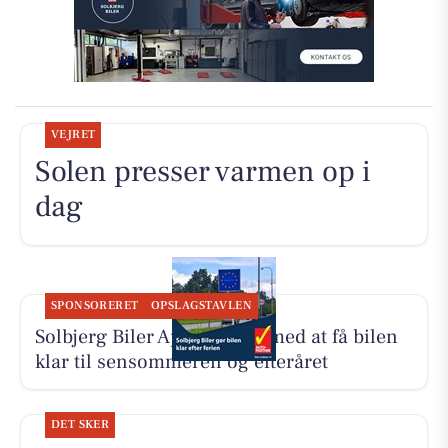
VEJRET
Solen presser varmen op i
dag
SPONSORERET
OPSLAGSTAVLEN
Solbjerg Biler ApS hjælper med at få bilen
klar til sensommeren og efteråret
DET SKER