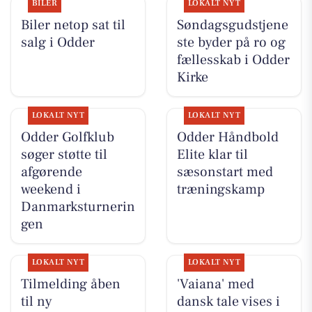
BILER
LOKALT NYT
Biler netop sat til
Søndagsgudstjene
salg i Odder
ste byder på ro og
fællesskab i Odder
Kirke
LOKALT NYT
LOKALT NYT
Odder Golfklub
Odder Håndbold
søger støtte til
Elite klar til
afgørende
sæsonstart med
weekend i
træningskamp
Danmarksturnerin
gen
LOKALT NYT
LOKALT NYT
Tilmelding åben
'Vaiana' med
til ny
dansk tale vises i