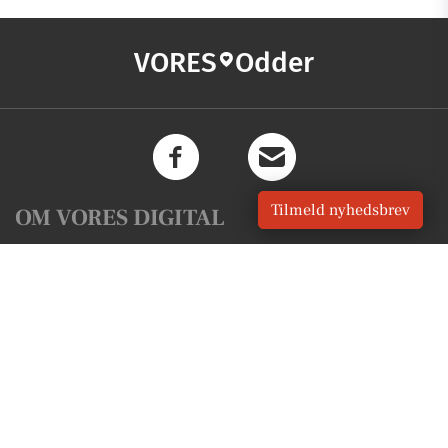
VORES
Odder
Tilmeld nyhedsbrev
OM VORES DIGITAL
Om os
For annoncører
Vilkår og Privatlivspolitik
Kontakt VORES Digital
Administrer samtykke