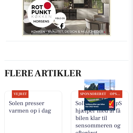
FLERE ARTIKLER
VEJRET
SPONSORERET
OPSLAGSTAVLEN
Solen presser
Solbjerg Biler ApS
varmen op i dag
hjælper med at få
bilen klar til
sensommeren og