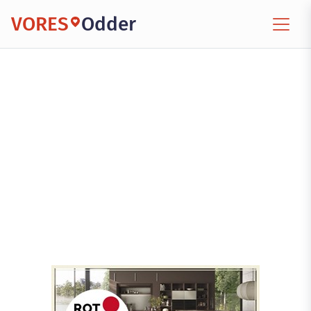
VORES
Odder