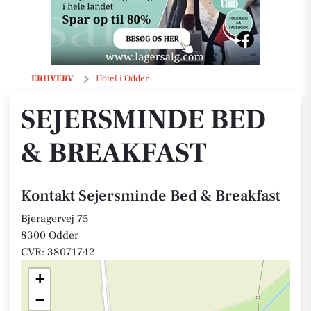
Sejersminde Bed & Breakfast
ERHVERV
Hotel i Odder
SEJERSMINDE BED
& BREAKFAST
Kontakt Sejersminde Bed & Breakfast
Bjeragervej 75
8300 Odder
CVR: 38071742
+
−