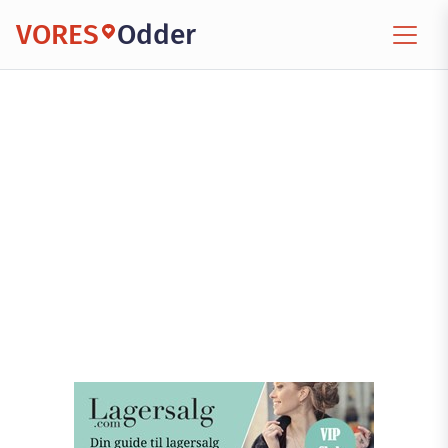
VORES
Odder