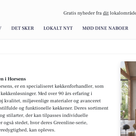
Gratis nyheder fra
dit
lokalområde
V
DET SKER
LOKALT NYT
MØD DINE NABOER
n i Horsens
rsens, er en specialiseret køkkenforhandler, som
køkkenløsninger. Med over 90 års erfaring i
 kvalitet, miljøvenlige materialer og avanceret
 stilfulde og funktionelle køkkener. Deres sortiment
og stilarter, der kan tilpasses individuelle
r også stedet, hvor deres Greenline-serie,
edygtighed, kan opleves.