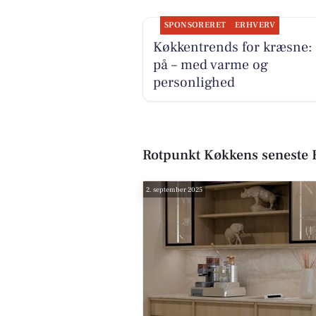
SPONSORERET
ERHVERV
Køkkentrends for kræsne:
på – med varme og
personlighed
Rotpunkt Køkkens seneste
2. september 2025