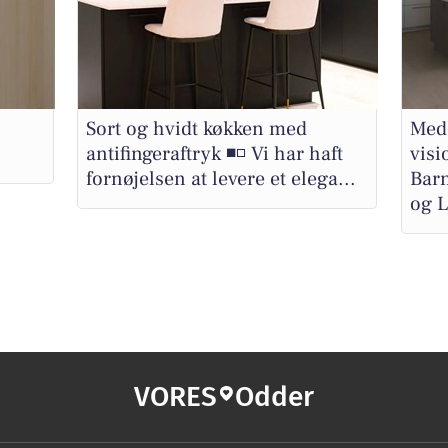
Sort og hvidt køkken med
Med 
antifingeraftryk ◾️◽️ Vi har haft
visi
fornøjelsen at levere et elega...
Bar
og L
VORES
Odder