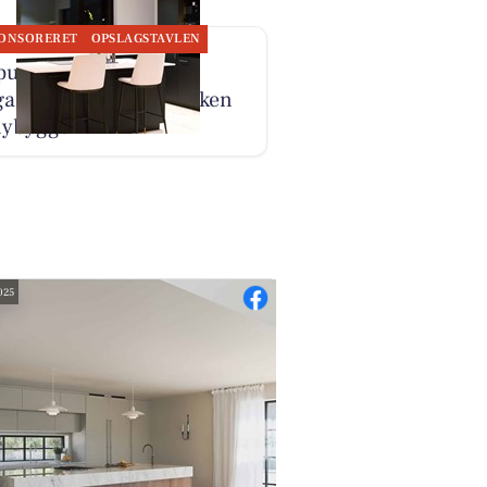
ONSORERET
OPSLAGSTAVLEN
punkt Køkken leverer
gant sort og hvidt køkken
 nybyggeri
025