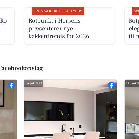
SPONSORERET
ERHVERV
SP
 Ro
Rotpunkt i Horsens
Rot
præsenterer nye
ele
køkkentrends for 2026
til
 Facebookopslag
16. juli 2025
28. juni 2