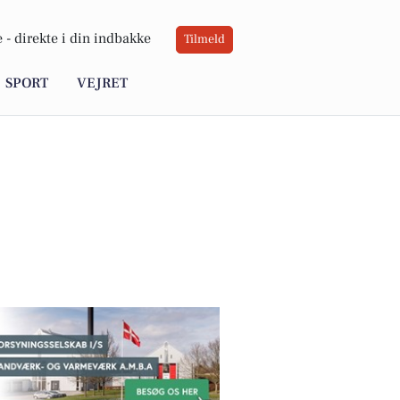
 -
direkte i din indbakke
Tilmeld
SPORT
VEJRET