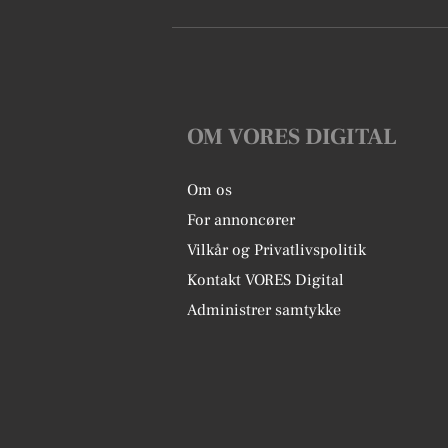
OM VORES DIGITAL
Om os
For annoncører
Vilkår og Privatlivspolitik
Kontakt VORES Digital
Administrer samtykke