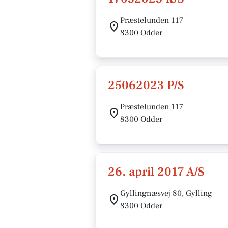
Præstelunden 117
8300 Odder
25062023 P/S
Præstelunden 117
8300 Odder
26. april 2017 A/S
Gyllingnæsvej 80, Gylling
8300 Odder