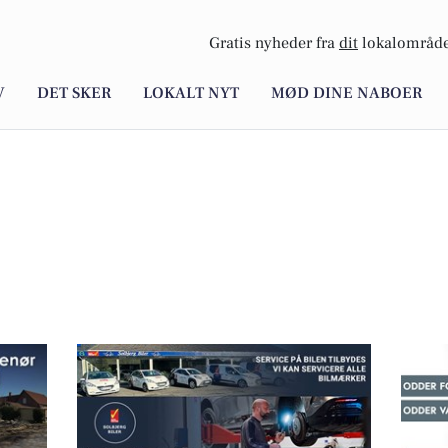
Gratis nyheder fra
dit
lokalområde
V
DET SKER
LOKALT NYT
MØD DINE NABOER