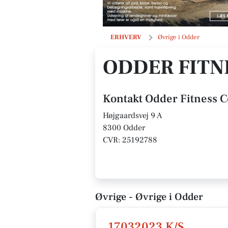
Odder Fitness Center v/Alex Nielse
ERHVERV
Øvrige i Odder
ODDER FITN
Kontakt Odder Fitness C
Højgaardsvej 9 A
8300 Odder
CVR: 25192788
Øvrige - Øvrige i Odder
17032023 K/S