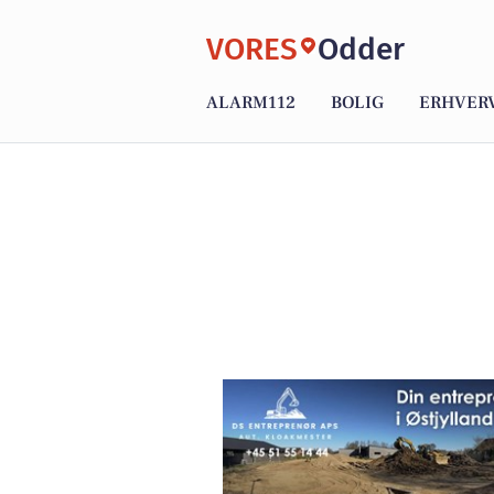
VORES
Odder
ALARM112
BOLIG
ERHVER