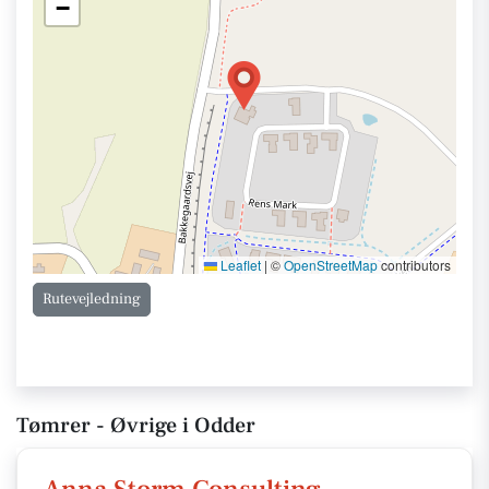
−
Leaflet
|
©
OpenStreetMap
contributors
Rutevejledning
Tømrer - Øvrige i Odder