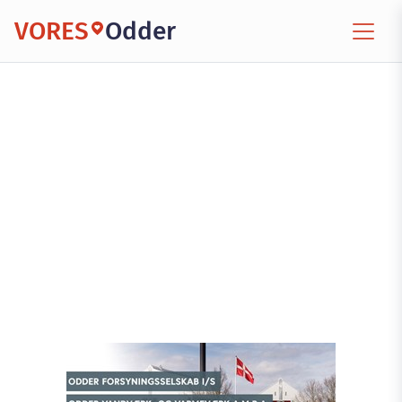
VORES
Odder