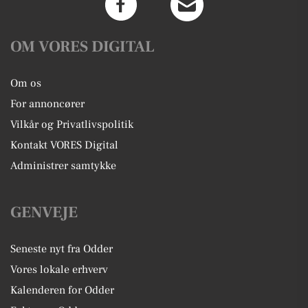
OM VORES DIGITAL
Om os
For annoncører
Vilkår og Privatlivspolitik
Kontakt VORES Digital
Administrer samtykke
GENVEJE
Seneste nyt fra Odder
Vores lokale erhverv
Kalenderen for Odder