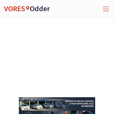
VORES
Odder