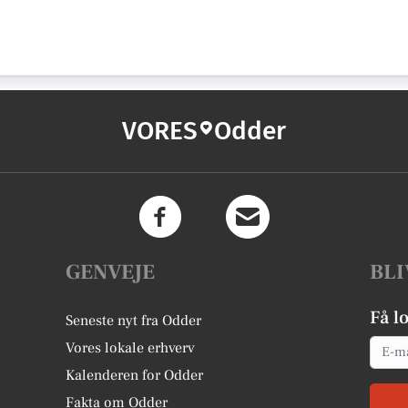
VORES
Odder
GENVEJE
BLI
Få l
Seneste nyt fra Odder
Email
Vores lokale erhverv
Kalenderen for Odder
Fakta om Odder