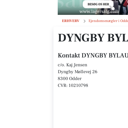
DYNGBY BYLAUG
ERHVERV
Ejendomsmægler i Odd
DYNGBY BY
Kontakt DYNGBY BYLA
c/o. Kaj Jensen
Dyngby Møllevej 26
8300 Odder
CVR: 10210798