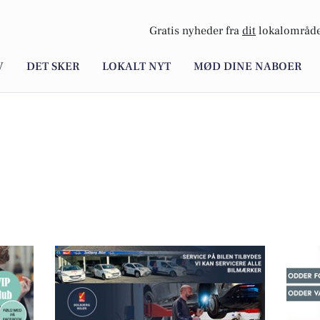
Gratis nyheder fra
dit
lokalområde
V
DET SKER
LOKALT NYT
MØD DINE NABOER