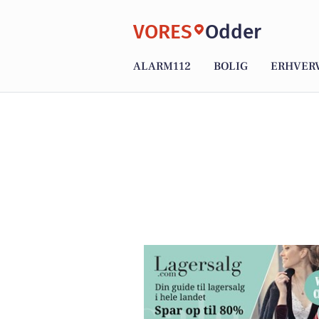
VORES
Odder
ALARM112
BOLIG
ERHVER