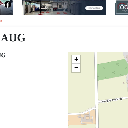
er
LAUG
UG
+
−