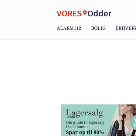
VORES
Odder
ALARM112
BOLIG
ERHVER