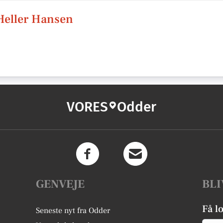
 Heller Hansen
VORES
Odder
GENVEJE
BLI
Få l
Seneste nyt fra Odder