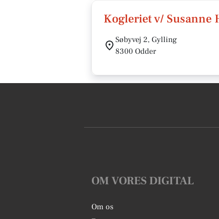
Kogleriet v/ Susanne
Søbyvej 2, Gylling
8300 Odder
OM VORES DIGITAL
Om os