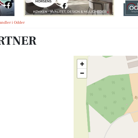
andler i Odder
RTNER
+
−