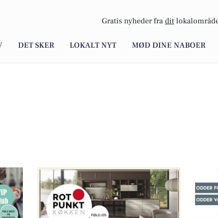
Gratis nyheder fra
dit
lokalområde
V
DET SKER
LOKALT NYT
MØD DINE NABOER