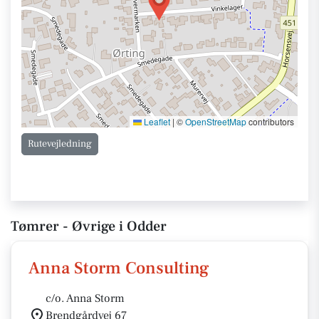
Leaflet
|
©
OpenStreetMap
contributors
Rutevejledning
Tømrer - Øvrige i Odder
Anna Storm Consulting
c/o. Anna Storm
Brendgårdvej 67