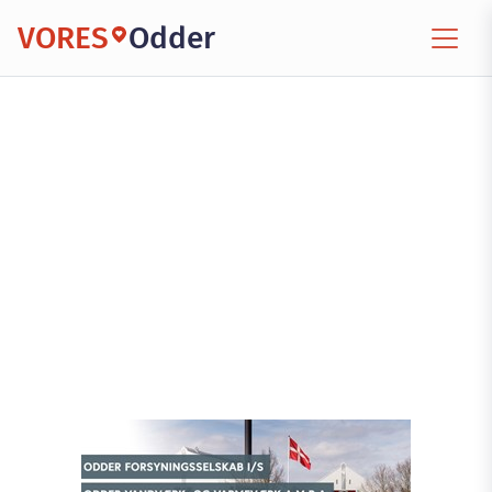
VORES
Odder