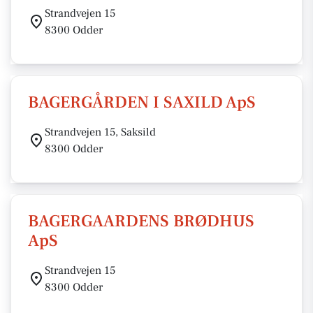
Strandvejen 15
8300 Odder
BAGERGÅRDEN I SAXILD ApS
Strandvejen 15, Saksild
8300 Odder
BAGERGAARDENS BRØDHUS
ApS
Strandvejen 15
8300 Odder