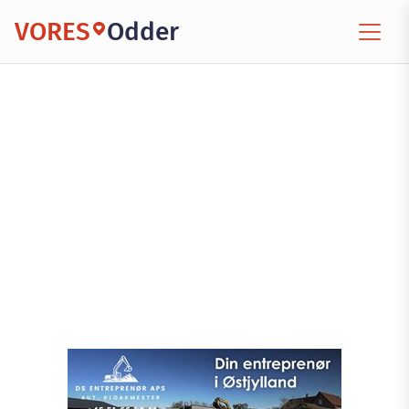
VORES
Odder