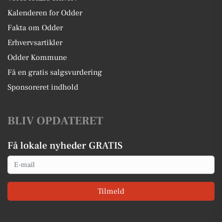
Kalenderen for Odder
Fakta om Odder
Erhvervsartikler
Odder Kommune
Få en gratis salgsvurdering
Sponsoreret indhold
BLIV OPDATERET
Få lokale nyheder GRATIS
Email
Tilmeld