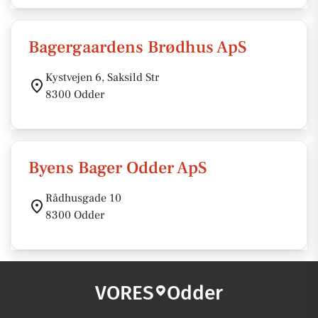
Bagergaardens Brødhus ApS
Kystvejen 6, Saksild Str
8300 Odder
Byens Bager Odder ApS
Rådhusgade 10
8300 Odder
VORES
Odder