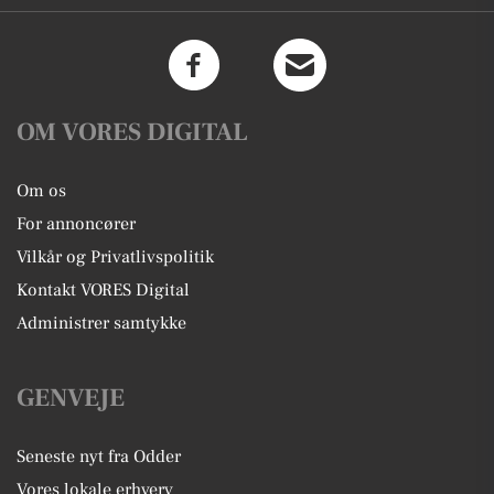
OM VORES DIGITAL
Om os
For annoncører
Vilkår og Privatlivspolitik
Kontakt VORES Digital
Administrer samtykke
GENVEJE
Seneste nyt fra Odder
Vores lokale erhverv