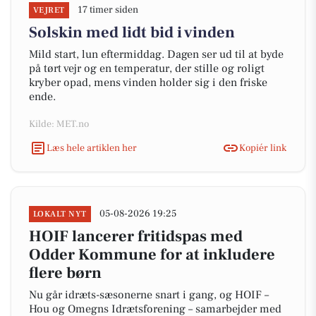
17 timer siden
VEJRET
Solskin med lidt bid i vinden
Mild start, lun eftermiddag. Dagen ser ud til at byde
på tørt vejr og en temperatur, der stille og roligt
kryber opad, mens vinden holder sig i den friske
ende.
Kilde: MET.no
Læs hele artiklen her
Kopiér link
05-08-2026 19:25
LOKALT NYT
HOIF lancerer fritidspas med
Odder Kommune for at inkludere
flere børn
Nu går idræts-sæsonerne snart i gang, og HOIF –
Hou og Omegns Idrætsforening – samarbejder med