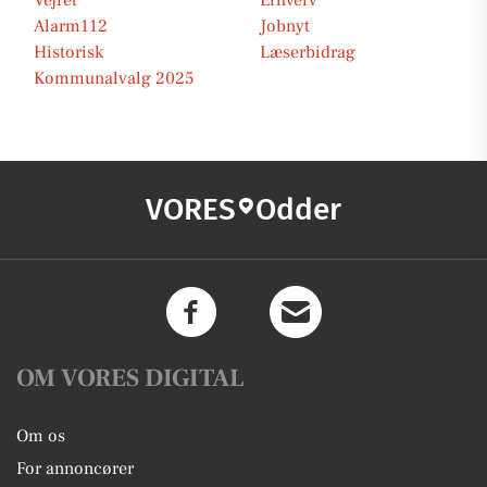
Vejret
Erhverv
Alarm112
Jobnyt
Historisk
Læserbidrag
Kommunalvalg 2025
VORES
Odder
OM VORES DIGITAL
Om os
For annoncører