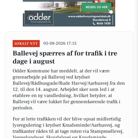
05-08-2026 17:15
LOKALT NYT
Ballevej spærres af for trafik i tre
dage i august
Odder Kommune har meddelt, at der vil være
gravearbejde på Ballevej ved krydset
Ballevej/Rådhusgade/Rude Havvej/Aarhusvej fra den
12. til den 14. august. Arbejdet sker som led i at
etablere en ny vandledning, hvilket betyder, at
Ballevej vil være lukket for gennemkørende trafik i
perioden.
For at lette trafikken vil der blive opsat midlertidig
lysregulering i krydset Knudsminde/Aarhusvej, og
trafikanter rådes til at tage ruten via Stampmøllevej,
Vennelundsvej, Skovdalsvej og Knudsminde.