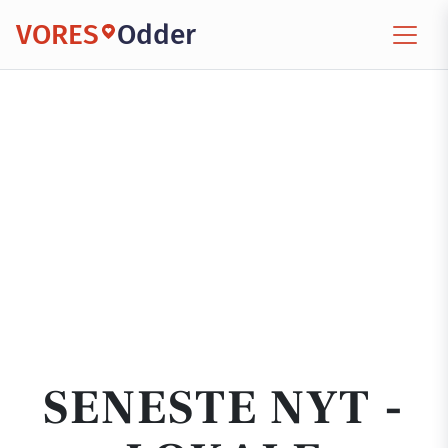
VORES
Odder
SENESTE NYT -