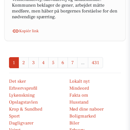
Kommunen beklager de gener, arbejdet måtte
medføre, men håber på borgernes forståelse for den
nødvendige spærring.
Kopiér link
1
2
3
4
5
6
7
...
431
Det sker
Lokalt nyt
Erhvervsprofil
Mindeord
Lykønskning
Fakta om
Opslagstavlen
Husstand
Krop & Sundhed
Mød dine naboer
Sport
Boligmarked
Dagligvarer
Biler