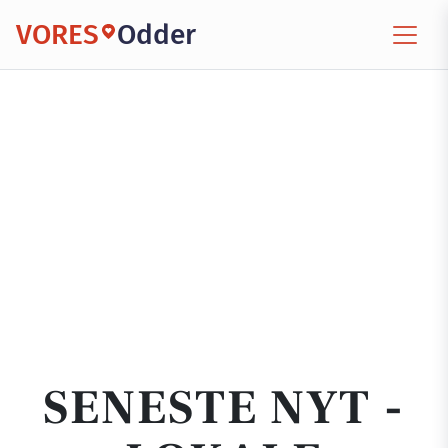
VORES
Odder
SENESTE NYT -