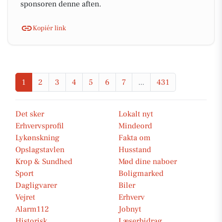
sponsoren denne aften.
Kopiér link
1
2
3
4
5
6
7
...
431
Det sker
Lokalt nyt
Erhvervsprofil
Mindeord
Lykønskning
Fakta om
Opslagstavlen
Husstand
Krop & Sundhed
Mød dine naboer
Sport
Boligmarked
Dagligvarer
Biler
Vejret
Erhverv
Alarm112
Jobnyt
Historisk
Læserbidrag