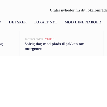
Gratis nyheder fra
dit
lokalområde
V
DET SKER
LOKALT NYT
MØD DINE NABOER
13 timer siden |
VEJRET
og
Solrig dag med plads til jakken om
morgenen