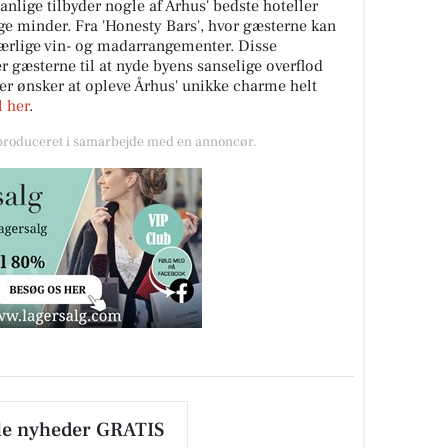
nlige tilbyder nogle af Århus' bedste hoteller
ige minder. Fra 'Honesty Bars', hvor gæsterne kan
særlige vin- og madarrangementer. Disse
r gæsterne til at nyde byens sanselige overflod
er ønsker at opleve Århus' unikke charme helt
 her
.
 produceret i samarbejde med en annoncør.
le nyheder GRATIS