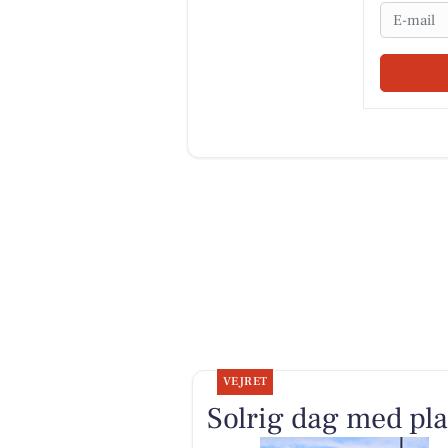
Email
VEJRET
Solrig dag med pl