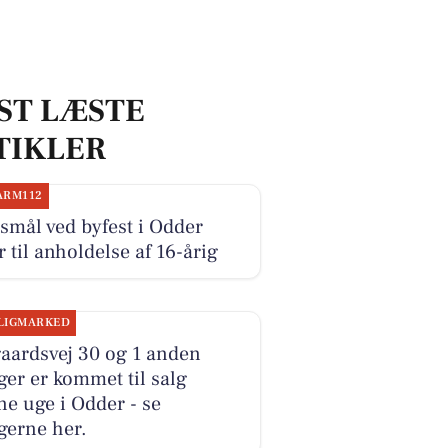
ST LÆSTE
TIKLER
ARM112
smål ved byfest i Odder
r til anholdelse af 16-årig
LIGMARKED
aardsvej 30 og 1 anden
ger er kommet til salg
e uge i Odder - se
gerne her.