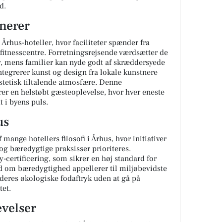
d.
onerer
Århus-hoteller, hvor faciliteter spænder fra
 fitnesscentre. Forretningsrejsende værdsætter de
r, mens familier kan nyde godt af skræddersyede
ntegrerer kunst og design fra lokale kunstnere
stetisk tiltalende atmosfære. Denne
r en helstøbt gæsteoplevelse, hvor hver eneste
 i byens puls.
us
 mange hotellers filosofi i Århus, hvor initiativer
g bæredygtige praksisser prioriteres.
-certificering, som sikrer en høj standard for
 om bæredygtighed appellerer til miljøbevidste
deres økologiske fodaftryk uden at gå på
et.
velser