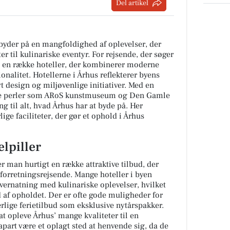
Del artikel
byder på en mangfoldighed af oplevelser, der
r til kulinariske eventyr. For rejsende, der søger
en en række hoteller, der kombinerer moderne
nalitet. Hotellerne i Århus reflekterer byens
 design og miljøvenlige initiativer. Med en
elle perler som ARoS kunstmuseum og Den Gamle
g til alt, hvad Århus har at byde på. Her
ige faciliteter, der gør et ophold i Århus
elpiller
der man hurtigt en række attraktive tilbud, der
 forretningsrejsende. Mange hoteller i byen
vernatning med kulinariske oplevelser, hvilket
d af opholdet. Der er ofte gode muligheder for
lige ferietilbud som eksklusive nytårspakker.
t opleve Århus’ mange kvaliteter til en
apart være et oplagt sted at henvende sig, da de