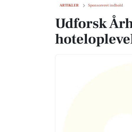
Udforsk Århus - En guide til hoteloplev
ARTIKLER
Sponsoreret indhold
Udforsk Årh
hoteloplevel