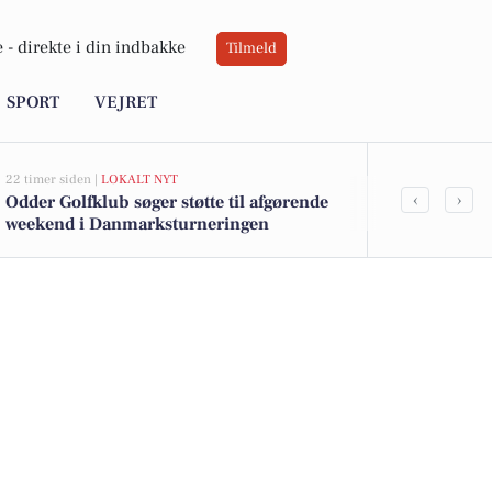
 -
direkte i din indbakke
Tilmeld
SPORT
VEJRET
22 timer siden |
LOKALT NYT
23 timer siden |
‹
›
Odder Golfklub søger støtte til afgørende
Odder Håndbo
weekend i Danmarksturneringen
med trænin