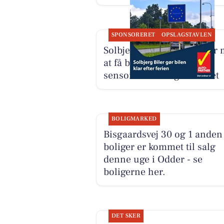
SPONSORERET
OPSLAGSTAVLEN
Solbjerg Biler ApS hjælper
at få bilen klar til
sensommeren og efteråret
BOLIGMARKED
Bisgaardsvej 30 og 1 anden
boliger er kommet til salg
denne uge i Odder - se
boligerne her.
DET SKER