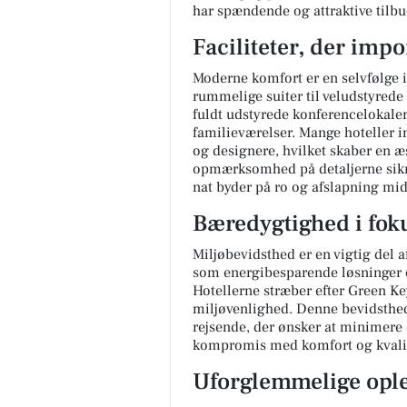
har spændende og attraktive tilbu
Faciliteter, der imp
Moderne komfort er en selvfølge i 
rummelige suiter til veludstyrede
fuldt udstyrede konferencelokale
familieværelser. Mange hoteller i
og designere, hvilket skaber en æ
opmærksomhed på detaljerne sikre
nat byder på ro og afslapning midt
Bæredygtighed i fok
Miljøbevidsthed er en vigtig del af
som energibesparende løsninger o
Hotellerne stræber efter Green Key
miljøvenlighed. Denne bevidsthed
rejsende, der ønsker at minimere 
kompromis med komfort og kvalit
Uforglemmelige ople