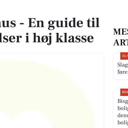
elser i høj klasse
us - En guide til
ME
ser i høj klasse
AR
AL
Slag
føre
BO
Bisg
boli
denn
boli