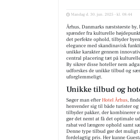
Mandag d. 30. jun. 2025 - kl. 08:44
Århus, Danmarks næststørste by, 
spænder fra kulturelle højdepunkte
det perfekte ophold, tilbyder by
elegance med skandinavisk funktio
unikke karakter gennem innovativt
central placering tæt på kultur
By sikrer disse hoteller nem adgan
udforskes de unikke tilbud og særl
uforglemmeligt.
Unikke tilbud og hot
Søger man efter
Hotel Århus
, fin
henvender sig til både turister og
tilbyder pakker, der kombinerer o
gør det nemt at få det optimale u
rabat ved længere ophold samt sær
Denne type tilbud gør det muligt a
fordelagtig pris. Her kunne Guest