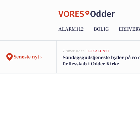
VORES
Odder
ALARM112
BOLIG
ERHVER
7 timer siden |
LOKALT NYT
Seneste nyt ›
Søndagsgudstjeneste byder på ro 
fællesskab i Odder Kirke