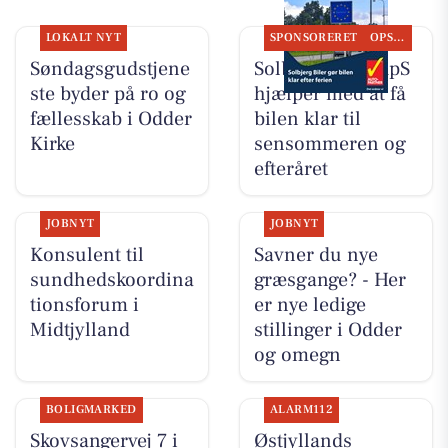
LOKALT NYT
SPONSORERET
OPSLAGSTAVLEN
Søndagsgudstjene
Solbjerg Biler ApS
ste byder på ro og
hjælper med at få
fællesskab i Odder
bilen klar til
Kirke
sensommeren og
efteråret
JOBNYT
JOBNYT
Konsulent til
Savner du nye
sundhedskoordina
græsgange? - Her
tionsforum i
er nye ledige
Midtjylland
stillinger i Odder
og omegn
BOLIGMARKED
ALARM112
Skovsangervej 7 i
Østjyllands