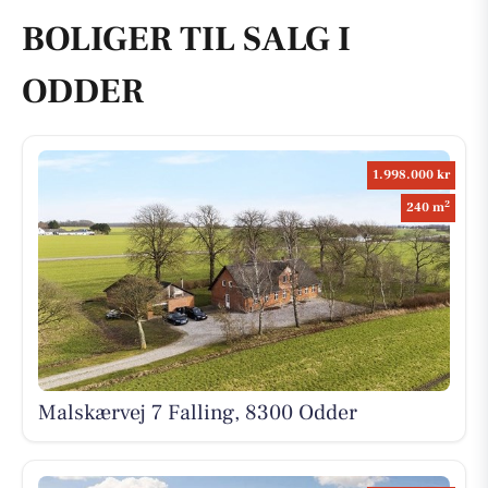
BOLIGER TIL SALG I
ODDER
1.998.000 kr
2
240 m
Malskærvej 7 Falling, 8300 Odder