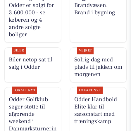
Odder er solgt for
Brandvæsen:
3.600.000 - se
Brand i bygning
køberen og 4
andre solgte
boliger
BILER
VEJRET
Biler netop sat til
Solrig dag med
salg i Odder
plads til jakken om
morgenen
LOKALT NYT
LOKALT NYT
Odder Golfklub
Odder Håndbold
søger støtte til
Elite klar til
afgørende
sæsonstart med
weekend i
træningskamp
Danmarksturnerin