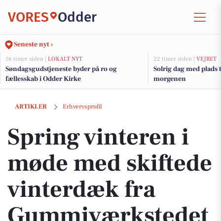
VORES
Odder
Seneste nyt ›
16 timer siden |
LOKALT NYT
22 timer siden |
VEJRET
Søndagsgudstjeneste byder på ro og
Solrig dag med plads 
fællesskab i Odder Kirke
morgenen
Spring vinteren i møde med skiftede vinterdæk fra Gummiværkstede
ARTIKLER
Erhvervsprofil
Spring vinteren i
møde med skiftede
vinterdæk fra
Gummiværkstedet