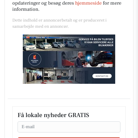
opdateringer og besøg deres
hjemmeside
for mere
information.
Dette indhold er annoncørbetalt og er produceret i
samarbejde med en annoncør.
Få lokale nyheder GRATIS
Email