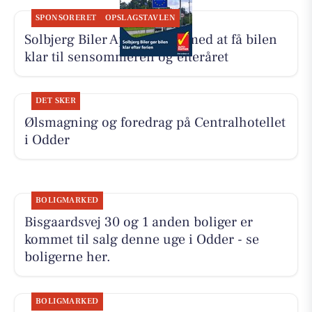
SPONSORERET
OPSLAGSTAVLEN
Solbjerg Biler ApS hjælper med at få bilen
klar til sensommeren og efteråret
DET SKER
Ølsmagning og foredrag på Centralhotellet
i Odder
BOLIGMARKED
Bisgaardsvej 30 og 1 anden boliger er
kommet til salg denne uge i Odder - se
boligerne her.
BOLIGMARKED