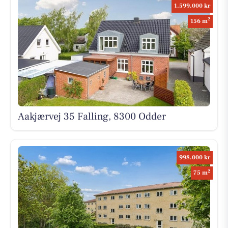
1.599.000 kr
2
156 m
Aakjærvej 35 Falling, 8300 Odder
998.000 kr
2
75 m