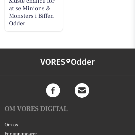
Sidste chance for
at se Minions &
Monsters i Biffen
Odder
VORES
Odder
OM VORES DIGITAL
Om os
For annoncører