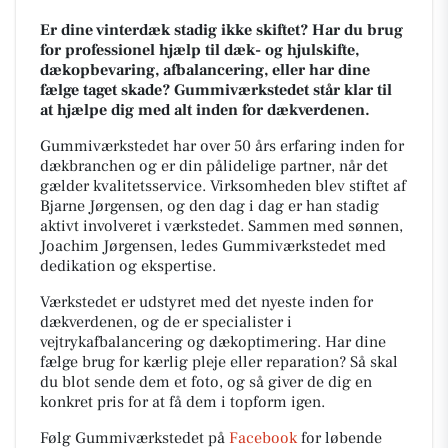
Er dine vinterdæk stadig ikke skiftet? Har du brug
for professionel hjælp til dæk- og hjulskifte,
dækopbevaring, afbalancering, eller har dine
fælge taget skade? Gummiværkstedet står klar til
at hjælpe dig med alt inden for dækverdenen.
Gummiværkstedet har over 50 års erfaring inden for
dækbranchen og er din pålidelige partner, når det
gælder kvalitetsservice. Virksomheden blev stiftet af
Bjarne Jørgensen, og den dag i dag er han stadig
aktivt involveret i værkstedet. Sammen med sønnen,
Joachim Jørgensen, ledes Gummiværkstedet med
dedikation og ekspertise.
Værkstedet er udstyret med det nyeste inden for
dækverdenen, og de er specialister i
vejtrykafbalancering og dækoptimering. Har dine
fælge brug for kærlig pleje eller reparation? Så skal
du blot sende dem
et foto, og så giver de dig en
konkret pris for at få dem i topform igen.
Følg Gummiværkstedet på
Facebook
for løbende