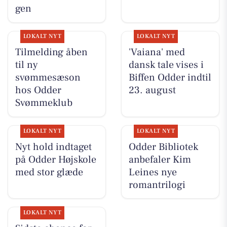
gen
LOKALT NYT
LOKALT NYT
Tilmelding åben
'Vaiana' med
til ny
dansk tale vises i
svømmesæson
Biffen Odder indtil
hos Odder
23. august
Svømmeklub
LOKALT NYT
LOKALT NYT
Nyt hold indtaget
Odder Bibliotek
på Odder Højskole
anbefaler Kim
med stor glæde
Leines nye
romantrilogi
LOKALT NYT