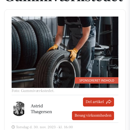
Foto: Gummiværkstedet
.
Del artikel
Astrid
Thøgersen
Besøg virksomheden
Torsdag d. 30. nov. 2023 - kl. 16:00