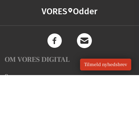
VORES
Odder
OM VORES DIGITAL
Tilmeld nyhedsbrev
Om os
For annoncører
Vilkår og Privatlivspolitik
Kontakt VORES Digital
Administrer samtykke
GENVEJE