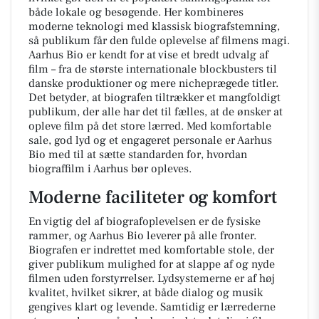
både lokale og besøgende. Her kombineres
moderne teknologi med klassisk biografstemning,
så publikum får den fulde oplevelse af filmens magi.
Aarhus Bio er kendt for at vise et bredt udvalg af
film – fra de største internationale blockbusters til
danske produktioner og mere nicheprægede titler.
Det betyder, at biografen tiltrækker et mangfoldigt
publikum, der alle har det til fælles, at de ønsker at
opleve film på det store lærred. Med komfortable
sale, god lyd og et engageret personale er Aarhus
Bio med til at sætte standarden for, hvordan
biograffilm i Aarhus bør opleves.
Moderne faciliteter og komfort
En vigtig del af biografoplevelsen er de fysiske
rammer, og Aarhus Bio leverer på alle fronter.
Biografen er indrettet med komfortable stole, der
giver publikum mulighed for at slappe af og nyde
filmen uden forstyrrelser. Lydsystemerne er af høj
kvalitet, hvilket sikrer, at både dialog og musik
gengives klart og levende. Samtidig er lærrederne