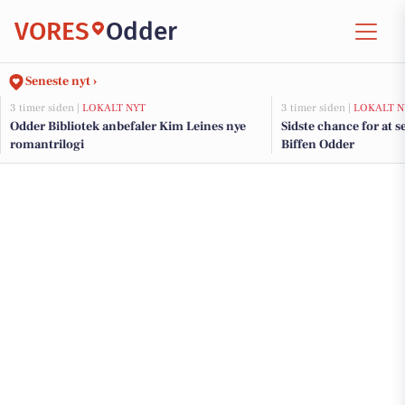
VORES
Odder
Seneste nyt ›
3 timer siden |
LOKALT NYT
3 timer siden |
LOKALT N
Odder Bibliotek anbefaler Kim Leines nye
Sidste chance for at 
romantrilogi
Biffen Odder