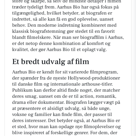
store og skarpe, så selv de mindste detaljer i filmen
træder tydeligt frem. Aarhus Bio har også fokus på
tilgængelighed, hvilket betyder, at biografen er
indrettet, så alle kan få en god oplevelse, uanset
behov. Den moderne indretning kombineret med
klassisk biografstemning gør stedet til en favorit
blandt filmelskere. Når man ser biograffilm i Aarhus,
er det netop denne kombination af komfort og
kvalitet, der gør Aarhus Bio til et oplagt valg.
Et bredt udvalg af film
Aarhus Bio er kendt for sit varierede filmprogram,
der spænder fra de nyeste Hollywood-produktioner
til danske film og internationale arthouse-titler.
Publikum kan derfor altid finde noget, der matcher
deres smag, uanset om de er til action, romantik,
drama eller dokumentar. Biografen lægger vægt på
at præsentere et alsidigt udvalg, så både unge,
voksne og familier kan finde film, der passer til
deres interesser. Det betyder også, at Aarhus Bio er
et sted, hvor man kan opdage nye filmoplevelser og
blive inspireret af forskellige genrer. For dem, der