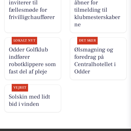
inviterer til
åbner for
fællesmøde for
tilmelding til
frivilligchauffører
klubmesterskaber
ne
LOKALT NYT
DET SKER
Odder Golfklub
Ølsmagning og
indfører
foredrag på
robotklippere som
Centralhotellet i
fast del af pleje
Odder
VEJRET
Solskin med lidt
bid i vinden