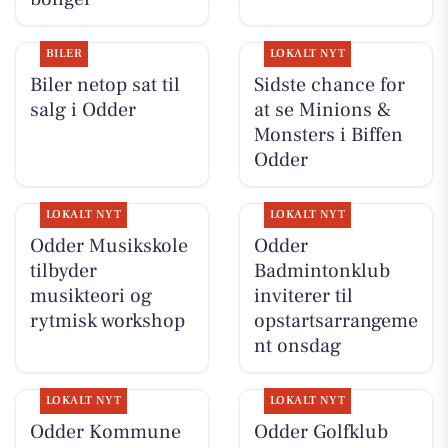
BILER
LOKALT NYT
Biler netop sat til
Sidste chance for
salg i Odder
at se Minions &
Monsters i Biffen
Odder
LOKALT NYT
LOKALT NYT
Odder Musikskole
Odder
tilbyder
Badmintonklub
musikteori og
inviterer til
rytmisk workshop
opstartsarrangeme
nt onsdag
LOKALT NYT
LOKALT NYT
Odder Kommune
Odder Golfklub