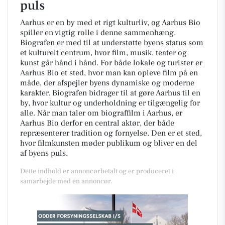
puls
Aarhus er en by med et rigt kulturliv, og Aarhus Bio
spiller en vigtig rolle i denne sammenhæng.
Biografen er med til at understøtte byens status som
et kulturelt centrum, hvor film, musik, teater og
kunst går hånd i hånd. For både lokale og turister er
Aarhus Bio et sted, hvor man kan opleve film på en
måde, der afspejler byens dynamiske og moderne
karakter. Biografen bidrager til at gøre Aarhus til en
by, hvor kultur og underholdning er tilgængelig for
alle. Når man taler om biograffilm i Aarhus, er
Aarhus Bio derfor en central aktør, der både
repræsenterer tradition og fornyelse. Den er et sted,
hvor filmkunsten møder publikum og bliver en del
af byens puls.
Dette indhold er annoncørbetalt og er produceret i
samarbejde med en annoncør.