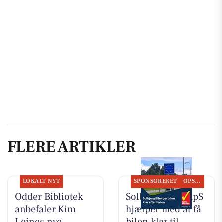
FLERE ARTIKLER
LOKALT NYT
SPONSORERET
OPSLAGSTAVLEN
Odder Bibliotek
Solbjerg Biler ApS
anbefaler Kim
hjælper med at få
Leines nye
bilen klar til