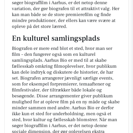
søger biograffilm i Aarhus, er det netop denne
variation, der gør biografen til et attraktivt valg. Her
kan man både se de store premierefilm og finde
mindre produktioner, der ellers kan være svære at
opleve på det store lærred.
En kulturel samlingsplads
Biografen er mere end blot et sted, hvor man ser
film – den fungerer også som en kulturel
samlingsplads. Aarhus Bio er med til at skabe
fællesskab omkring filmoplevelser, hvor publikum
kan dele indtryk og diskutere de historier, de har
set. Biografen arrangerer jævnligt særlige events,
som for eksempel forpremierer, temaaftener og
filmfestivaler, der tiltrækker både lokale og
besøgende. Disse arrangementer giver publikum
mulighed for at opleve film på en ny måde og skabe
minder sammen med andre. Aarhus Bio er derfor
ikke kun et sted for underholdning, men også et
sted, hvor kultur og fællesskab blomstrer. Når man
søger biograffilm i Aarhus, er det netop denne
sociale dimension, der gør oplevelsen ekstra