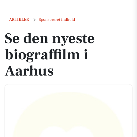
Se den nyeste biograffilm i Aarhus
ARTIKLER
Sponsoreret indhold
Se den nyeste
biograffilm i
Aarhus