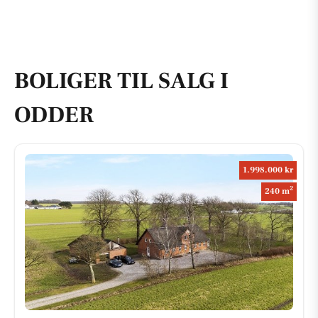
BOLIGER TIL SALG I
ODDER
1.998.000 kr
2
240 m