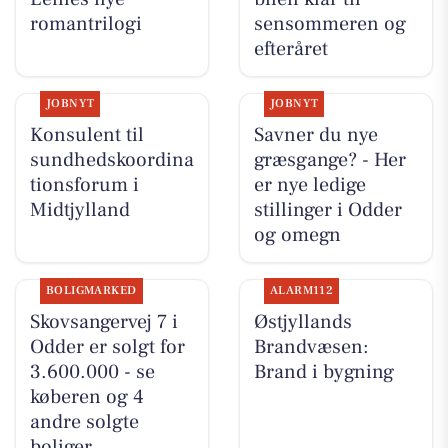
romantrilogi
sensommeren og
efteråret
JOBNYT
JOBNYT
Konsulent til
Savner du nye
sundhedskoordina
græsgange? - Her
tionsforum i
er nye ledige
Midtjylland
stillinger i Odder
og omegn
BOLIGMARKED
ALARM112
Skovsangervej 7 i
Østjyllands
Odder er solgt for
Brandvæsen:
3.600.000 - se
Brand i bygning
køberen og 4
andre solgte
boliger