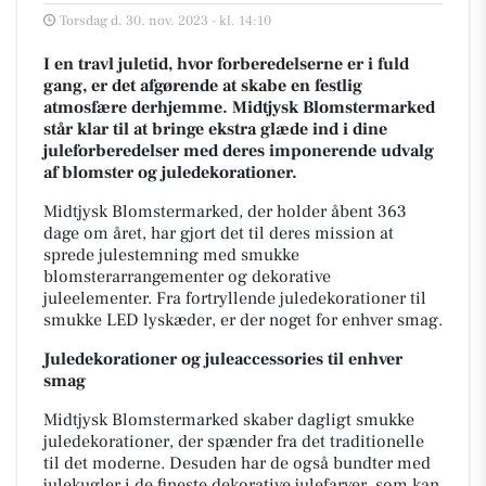
Torsdag d. 30. nov. 2023 - kl. 14:10
I en travl juletid, hvor forberedelserne er i fuld
gang, er det afgørende at skabe en festlig
atmosfære derhjemme. Midtjysk Blomstermarked
står klar til at bringe ekstra glæde ind i dine
juleforberedelser med deres imponerende udvalg
af blomster og juledekorationer.
Midtjysk Blomstermarked, der holder åbent 363
dage om året, har gjort det til deres mission at
sprede julestemning med smukke
blomsterarrangementer og dekorative
juleelementer. Fra fortryllende juledekorationer til
smukke LED lyskæder, er der noget for enhver smag.
Juledekorationer og juleaccessories
til enhver
smag
Midtjysk Blomstermarked skaber dagligt smukke
juledekorationer, der spænder fra det traditionelle
til det moderne. Desuden har de også bundter med
julekugler i de fineste dekorative julefarver, som kan