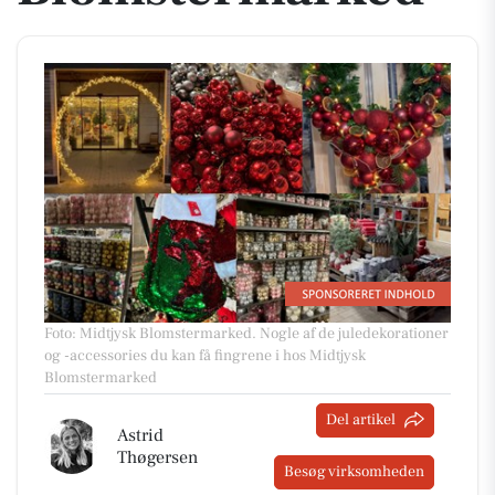
Foto: Midtjysk Blomstermarked
.
Nogle af de juledekorationer
og -accessories du kan få fingrene i hos Midtjysk
Blomstermarked
Del artikel
Astrid
Thøgersen
Besøg virksomheden