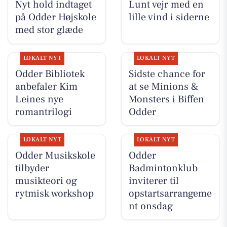
Nyt hold indtaget
Lunt vejr med en
på Odder Højskole
lille vind i siderne
med stor glæde
LOKALT NYT
LOKALT NYT
Odder Bibliotek
Sidste chance for
anbefaler Kim
at se Minions &
Leines nye
Monsters i Biffen
romantrilogi
Odder
LOKALT NYT
LOKALT NYT
Odder Musikskole
Odder
tilbyder
Badmintonklub
musikteori og
inviterer til
rytmisk workshop
opstartsarrangeme
nt onsdag