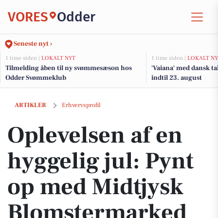
VORES
Odder
Seneste nyt ›
1 time siden |
LOKALT NYT
1 time siden |
LOKALT NY
Tilmelding åben til ny svømmesæson hos
'Vaiana' med dansk tal
Odder Svømmeklub
indtil 23. august
Oplevelsen af en hyggelig jul: Pynt op med Midtjysk Blomstermarked
ARTIKLER
Erhvervsprofil
Oplevelsen af en
hyggelig jul: Pynt
op med Midtjysk
Blomstermarked