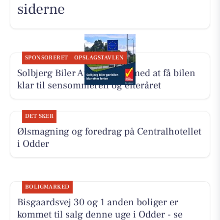
siderne
SPONSORERET
OPSLAGSTAVLEN
Solbjerg Biler ApS hjælper med at få bilen
klar til sensommeren og efteråret
DET SKER
Ølsmagning og foredrag på Centralhotellet
i Odder
BOLIGMARKED
Bisgaardsvej 30 og 1 anden boliger er
kommet til salg denne uge i Odder - se