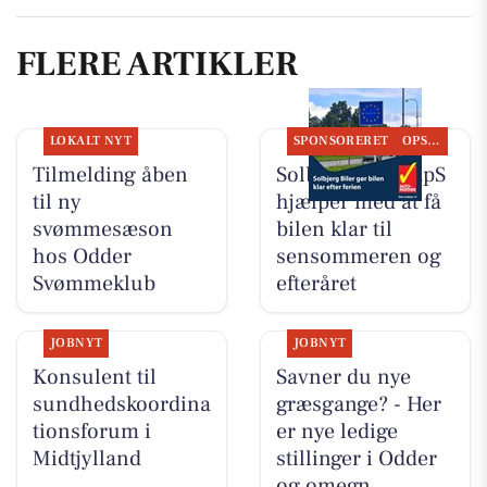
FLERE ARTIKLER
LOKALT NYT
SPONSORERET
OPSLAGSTAVLEN
Tilmelding åben
Solbjerg Biler ApS
til ny
hjælper med at få
svømmesæson
bilen klar til
hos Odder
sensommeren og
Svømmeklub
efteråret
JOBNYT
JOBNYT
Konsulent til
Savner du nye
sundhedskoordina
græsgange? - Her
tionsforum i
er nye ledige
Midtjylland
stillinger i Odder
og omegn