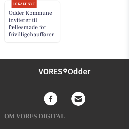
LOKALT NYT
Odder Kommune
inviterer til
fællesmøde for
frivilligchauffører
VORES
Odder
OM VORES DIGITAL