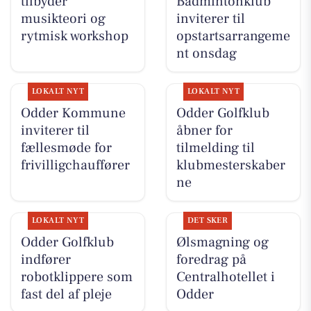
tilbyder
Badmintonklub
musikteori og
inviterer til
rytmisk workshop
opstartsarrangeme
nt onsdag
LOKALT NYT
LOKALT NYT
Odder Kommune
Odder Golfklub
inviterer til
åbner for
fællesmøde for
tilmelding til
frivilligchauffører
klubmesterskaber
ne
LOKALT NYT
DET SKER
Odder Golfklub
Ølsmagning og
indfører
foredrag på
robotklippere som
Centralhotellet i
fast del af pleje
Odder