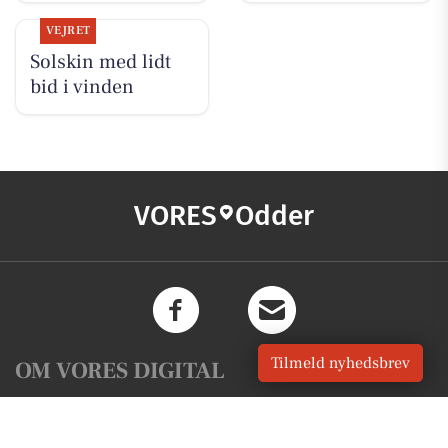
VEJRET
Solskin med lidt
bid i vinden
VORES
Odder
Tilmeld nyhedsbrev
OM VORES DIGITAL
Om os