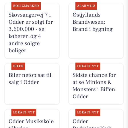
BOLIGMARKED
ALARM112
Skovsangervej 7 i
Østjyllands
Odder er solgt for
Brandvæsen:
3.600.000 - se
Brand i bygning
køberen og 4
andre solgte
boliger
BILER
LOKALT NYT
Biler netop sat til
Sidste chance for
salg i Odder
at se Minions &
Monsters i Biffen
Odder
LOKALT NYT
LOKALT NYT
Odder Musikskole
Odder