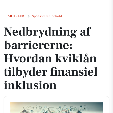
Nedbrydning af barriererne: Hvordan kviklån tilbyder finansiel inklu
ARTIKLER
Sponsoreret indhold
Nedbrydning af
barriererne:
Hvordan kviklån
tilbyder finansiel
inklusion