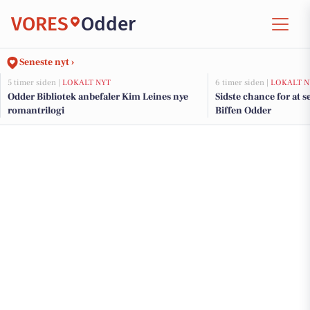
VORES
Odder
Seneste nyt ›
5 timer siden |
LOKALT NYT
6 timer siden |
LOKALT N
Odder Bibliotek anbefaler Kim Leines nye
Sidste chance for at 
romantrilogi
Biffen Odder