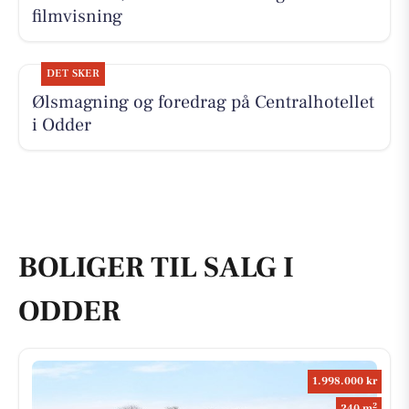
filmvisning
DET SKER
Ølsmagning og foredrag på Centralhotellet
i Odder
BOLIGER TIL SALG I
ODDER
1.998.000 kr
2
240 m