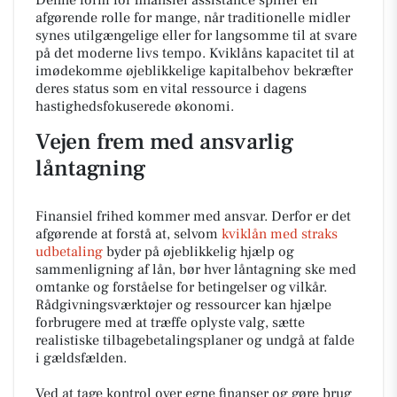
afgørende rolle for mange, når traditionelle midler
synes utilgængelige eller for langsomme til at svare
på det moderne livs tempo. Kviklåns kapacitet til at
imødekomme øjeblikkelige kapitalbehov bekræfter
deres status som en vital ressource i dagens
hastighedsfokuserede økonomi.
Vejen frem med ansvarlig
låntagning
Finansiel frihed kommer med ansvar. Derfor er det
afgørende at forstå at, selvom
kviklån med straks
udbetaling
byder på øjeblikkelig hjælp og
sammenligning af lån, bør hver låntagning ske med
omtanke og forståelse for betingelser og vilkår.
Rådgivningsværktøjer og ressourcer kan hjælpe
forbrugere med at træffe oplyste valg, sætte
realistiske tilbagebetalingsplaner og undgå at falde
i gældsfælden.
Ved at tage kontrol over egne finanser og gøre brug