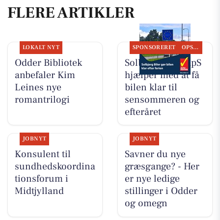
FLERE ARTIKLER
LOKALT NYT
SPONSORERET
OPSLAGSTAVLEN
Odder Bibliotek
Solbjerg Biler ApS
anbefaler Kim
hjælper med at få
Leines nye
bilen klar til
romantrilogi
sensommeren og
efteråret
JOBNYT
JOBNYT
Konsulent til
Savner du nye
sundhedskoordina
græsgange? - Her
tionsforum i
er nye ledige
Midtjylland
stillinger i Odder
og omegn