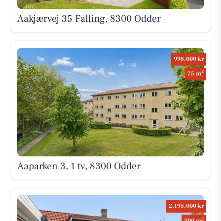
Aakjærvej 35 Falling, 8300 Odder
998.000 kr
2
75 m
Aaparken 3, 1 tv, 8300 Odder
2.195.000 kr
2
200 m