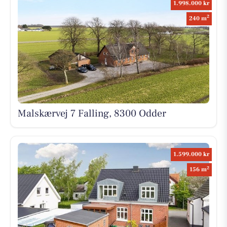
1.998.000 kr
2
240 m
Malskærvej 7 Falling, 8300 Odder
1.599.000 kr
2
156 m