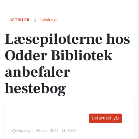
Læsepiloterne hos Odder Bibliotek anbefaler hestebog
ARTIKLER
Lokalt nyt
Læsepiloterne hos
Odder Bibliotek
anbefaler
hestebog
Del artikel
Onsdag d. 08. okt. 2025 - kl. 11:55