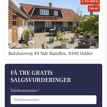
2.195.000 kr
2
200 m
Balshavevej 49 Ndr Randlev, 8300 Odder
FÅ TRE GRATIS
SALGSVURDERINGER
Telefonnummer *