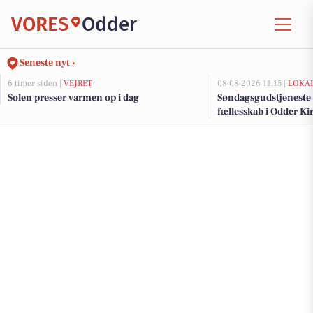
VORES
Odder
Seneste nyt ›
6 timer siden |
VEJRET
08-08-2026 11:15 |
LOKAL
Solen presser varmen op i dag
Søndagsgudstjeneste 
fællesskab i Odder Ki