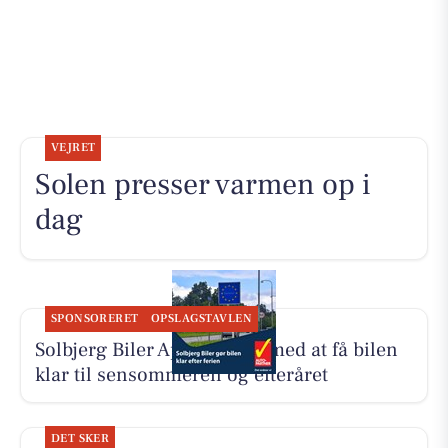
VEJRET
Solen presser varmen op i
dag
SPONSORERET
OPSLAGSTAVLEN
Solbjerg Biler ApS hjælper med at få bilen
klar til sensommeren og efteråret
DET SKER