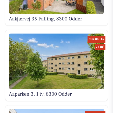
Aakjærvej 35 Falling, 8300 Odder
998.000 kr
2
75 m
Aaparken 3, 1 tv, 8300 Odder