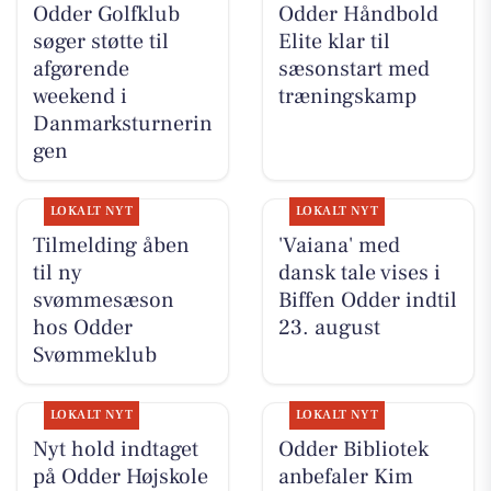
Odder Golfklub
Odder Håndbold
søger støtte til
Elite klar til
afgørende
sæsonstart med
weekend i
træningskamp
Danmarksturnerin
gen
LOKALT NYT
LOKALT NYT
Tilmelding åben
'Vaiana' med
til ny
dansk tale vises i
svømmesæson
Biffen Odder indtil
hos Odder
23. august
Svømmeklub
LOKALT NYT
LOKALT NYT
Nyt hold indtaget
Odder Bibliotek
på Odder Højskole
anbefaler Kim