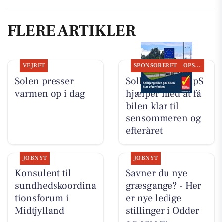
FLERE ARTIKLER
VEJRET
SPONSORERET
OPSLAGSTAVLEN
Solen presser
Solbjerg Biler ApS
varmen op i dag
hjælper med at få
bilen klar til
sensommeren og
efteråret
JOBNYT
JOBNYT
Konsulent til
Savner du nye
sundhedskoordina
græsgange? - Her
tionsforum i
er nye ledige
Midtjylland
stillinger i Odder