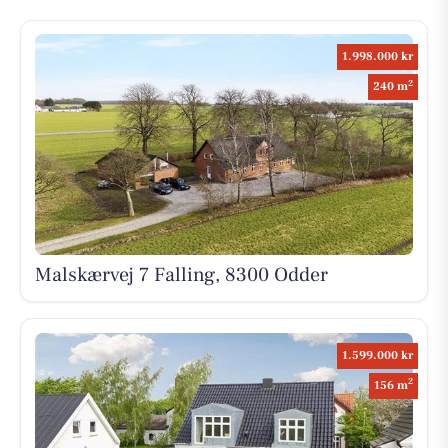
1.998.000 kr
2
240 m
Malskærvej 7 Falling, 8300 Odder
1.599.000 kr
2
156 m