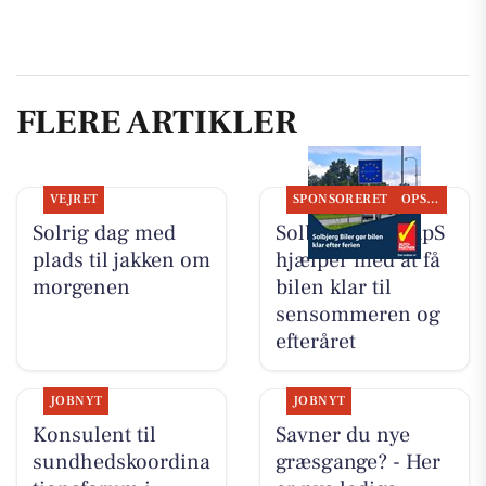
FLERE ARTIKLER
VEJRET
SPONSORERET
OPSLAGSTAVLEN
Solrig dag med
Solbjerg Biler ApS
plads til jakken om
hjælper med at få
morgenen
bilen klar til
sensommeren og
efteråret
JOBNYT
JOBNYT
Konsulent til
Savner du nye
sundhedskoordina
græsgange? - Her