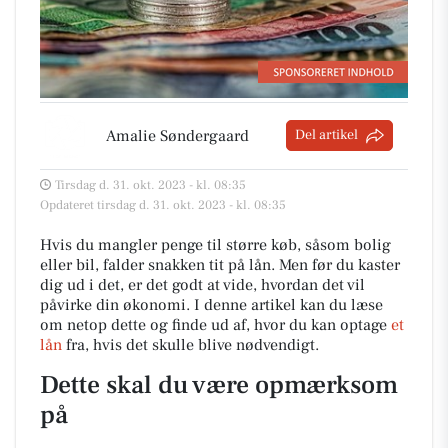
Amalie Søndergaard
Del artikel
Tirsdag d. 31. okt. 2023 - kl. 08:35
Opdateret tirsdag d. 31. okt. 2023 - kl. 08:35
Hvis du mangler penge til større køb, såsom bolig
eller bil, falder snakken tit på lån. Men før du kaster
dig ud i det, er det godt at vide, hvordan det vil
påvirke din økonomi. I denne artikel kan du læse
om netop dette og finde ud af, hvor du kan optage
et
lå
n
fra, hvis det skulle blive nødvendigt.
Dette skal du være opmærksom
på