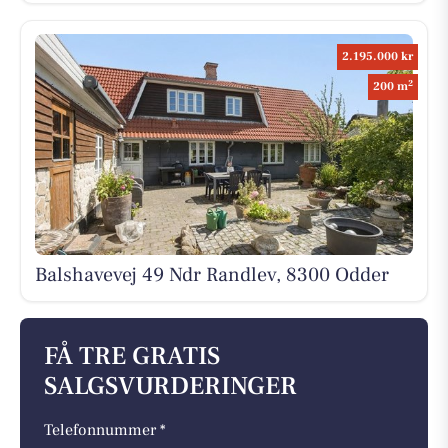
2.195.000 kr
2
200 m
Balshavevej 49 Ndr Randlev, 8300 Odder
FÅ TRE GRATIS
SALGSVURDERINGER
Telefonnummer *