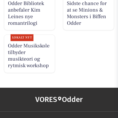
Odder Bibliotek
Sidste chance for
anbefaler Kim
at se Minions &
Leines nye
Monsters i Biffen
romantrilogi
Odder
LOKALT NYT
Odder Musikskole
tilbyder
musikteori og
rytmisk workshop
VORES
Odder