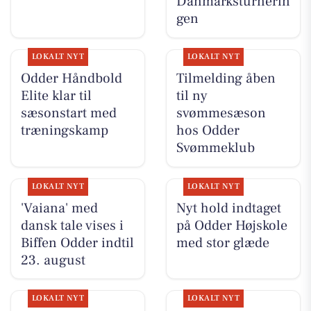
Danmarksturnerin
gen
LOKALT NYT
LOKALT NYT
Odder Håndbold
Tilmelding åben
Elite klar til
til ny
sæsonstart med
svømmesæson
træningskamp
hos Odder
Svømmeklub
LOKALT NYT
LOKALT NYT
'Vaiana' med
Nyt hold indtaget
dansk tale vises i
på Odder Højskole
Biffen Odder indtil
med stor glæde
23. august
LOKALT NYT
LOKALT NYT