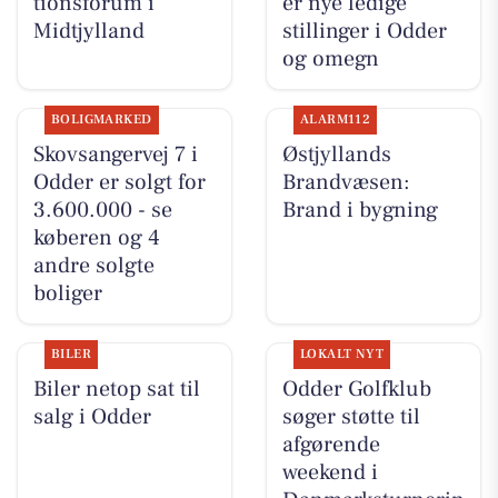
tionsforum i
er nye ledige
Midtjylland
stillinger i Odder
og omegn
BOLIGMARKED
ALARM112
Skovsangervej 7 i
Østjyllands
Odder er solgt for
Brandvæsen:
3.600.000 - se
Brand i bygning
køberen og 4
andre solgte
boliger
BILER
LOKALT NYT
Biler netop sat til
Odder Golfklub
salg i Odder
søger støtte til
afgørende
weekend i