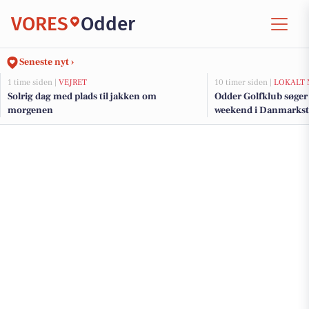
VORES
Odder
Seneste nyt ›
1 time siden |
VEJRET
10 timer siden |
LOKALT 
Solrig dag med plads til jakken om
Odder Golfklub søger 
morgenen
weekend i Danmarks