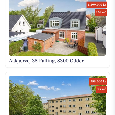
1.599.000 kr
2
156 m
Aakjærvej 35 Falling, 8300 Odder
998.000 kr
2
75 m