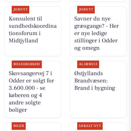
JOBNYT
JOBNYT
Konsulent til
Savner du nye
sundhedskoordina
græsgange? - Her
tionsforum i
er nye ledige
Midtjylland
stillinger i Odder
og omegn
BOLIGMARKED
ALARM112
Skovsangervej 7 i
Østjyllands
Odder er solgt for
Brandvæsen:
3.600.000 - se
Brand i bygning
køberen og 4
andre solgte
boliger
BILER
LOKALT NYT