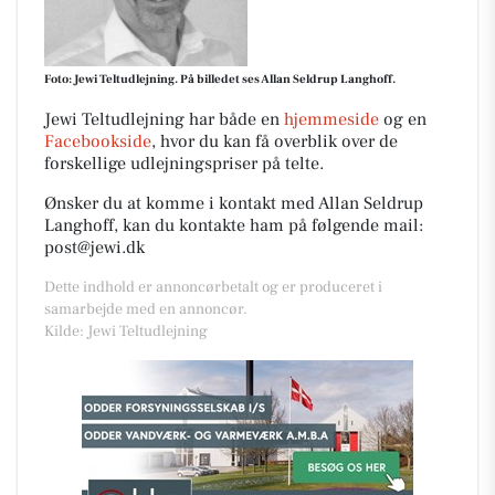
Foto: Jewi Teltudlejning. På billedet ses Allan Seldrup Langhoff.
Jewi Teltudlejning har både en
hjemmeside
og en
Facebookside
, hvor du kan få overblik over de
forskellige udlejningspriser på telte.
Ønsker du at komme i kontakt med Allan Seldrup
Langhoff, kan du kontakte ham på følgende mail:
post@jewi.dk
Dette indhold er annoncørbetalt og er produceret i
samarbejde med en annoncør.
Kilde: Jewi Teltudlejning