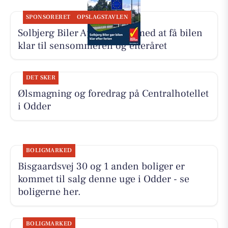
SPONSORERET
OPSLAGSTAVLEN
Solbjerg Biler ApS hjælper med at få bilen
klar til sensommeren og efteråret
DET SKER
Ølsmagning og foredrag på Centralhotellet
i Odder
BOLIGMARKED
Bisgaardsvej 30 og 1 anden boliger er
kommet til salg denne uge i Odder - se
boligerne her.
BOLIGMARKED