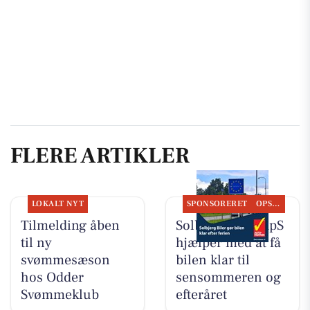
FLERE ARTIKLER
LOKALT NYT
SPONSORERET
OPSLAGSTAVLEN
Tilmelding åben
Solbjerg Biler ApS
til ny
hjælper med at få
svømmesæson
bilen klar til
hos Odder
sensommeren og
Svømmeklub
efteråret