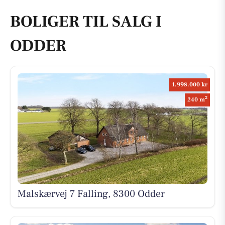
BOLIGER TIL SALG I
ODDER
1.998.000 kr
2
240 m
Malskærvej 7 Falling, 8300 Odder