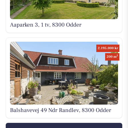
Aaparken 3, 1 tv, 8300 Odder
2.195.000 kr
2
200 m
Balshavevej 49 Ndr Randlev, 8300 Odder