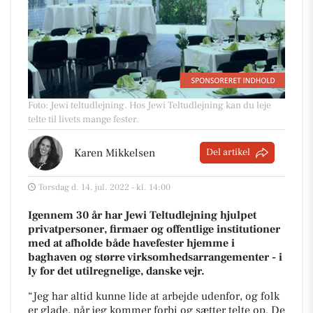
Foto: Jewi teltudlejning
.
Hos Jewi Teltudlejning kan du leje
telte til livets mange fester.
Karen Mikkelsen
Del artikel
Torsdag d. 14. jul. 2022 - kl. 14:00
Igennem 30 år har Jewi Teltudlejning hjulpet
privatpersoner, firmaer og offentlige institutioner
med at afholde både havefester hjemme i
baghaven og større virksomhedsarrangementer - i
ly for det utilregnelige, danske vejr.
“Jeg har altid kunne lide at arbejde udenfor, og folk
er glade, når jeg kommer forbi og sætter telte op. De