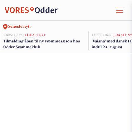
VORES
Odder
Seneste nyt ›
1 time siden |
LOKALT NYT
1 time siden |
LOKALT NY
Tilmelding åben til ny svømmesæson hos
'Vaiana' med dansk tal
Odder Svømmeklub
indtil 23. august