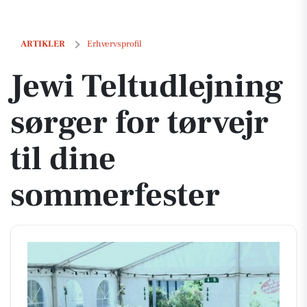
Jewi Teltudlejning sørger for tørvejr til dine sommerfester
ARTIKLER
Erhvervsprofil
Jewi Teltudlejning
sørger for tørvejr
til dine
sommerfester