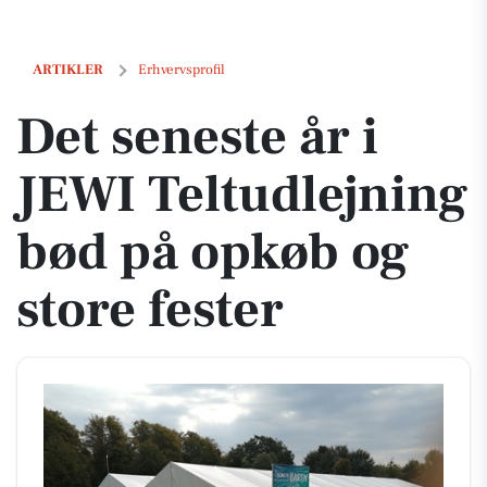
Det seneste år i JEWI Teltudlejning bød på opkøb og store fester
ARTIKLER
Erhvervsprofil
Det seneste år i
JEWI Teltudlejning
bød på opkøb og
store fester