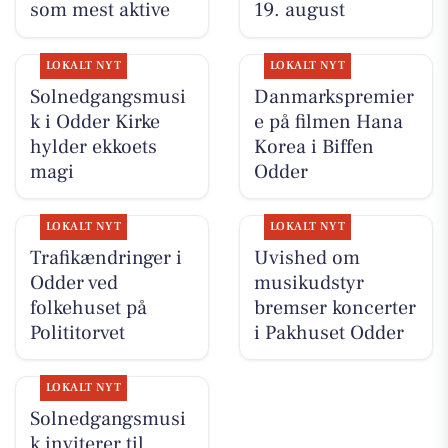
som mest aktive
19. august
LOKALT NYT
LOKALT NYT
Solnedgangsmusi
Danmarkspremier
k i Odder Kirke
e på filmen Hana
hylder ekkoets
Korea i Biffen
magi
Odder
LOKALT NYT
LOKALT NYT
Trafikændringer i
Uvished om
Odder ved
musikudstyr
folkehuset på
bremser koncerter
Polititorvet
i Pakhuset Odder
LOKALT NYT
Solnedgangsmusi
k inviterer til