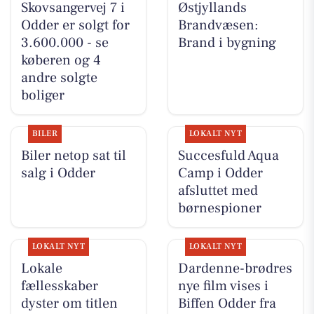
Skovsangervej 7 i
Østjyllands
Odder er solgt for
Brandvæsen:
3.600.000 - se
Brand i bygning
køberen og 4
andre solgte
boliger
BILER
LOKALT NYT
Biler netop sat til
Succesfuld Aqua
salg i Odder
Camp i Odder
afsluttet med
børnespioner
LOKALT NYT
LOKALT NYT
Lokale
Dardenne-brødres
fællesskaber
nye film vises i
dyster om titlen
Biffen Odder fra