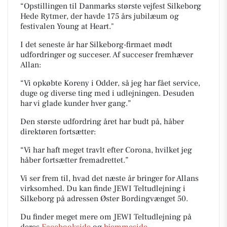
“Opstillingen til Danmarks største vejfest Silkeborg
Hede Rytmer, der havde 175 års jubilæum og
festivalen Young at Heart."
I det seneste år har Silkeborg-firmaet mødt
udfordringer og succeser. Af succeser fremhæver
Allan:
“Vi opkøbte Koreny i Odder, så jeg har fået service,
duge og diverse ting med i udlejningen. Desuden
har vi glade kunder hver gang.”
Den største udfordring året har budt på, håber
direktøren fortsætter:
“Vi har haft meget travlt efter Corona, hvilket jeg
håber fortsætter fremadrettet.”
Vi ser frem til, hvad det næste år bringer for Allans
virksomhed. Du kan finde JEWI Teltudlejning i
Silkeborg på adressen Øster Bordingvænget 50.
Du finder meget mere om JEWI Teltudlejning på
deres
Facebookside
og
hjemmeside
.