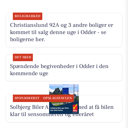
BOLIGMARKED
Christianslund 92A og 3 andre boliger er
kommet til salg denne uge i Odder - se
boligerne her.
DET SKER
Spændende begivenheder i Odder i den
kommende uge
SPONSORERET
OPSLAGSTAVLEN
Solbjerg Biler ApS hjælper med at få bilen
klar til sensommeren og efteråret