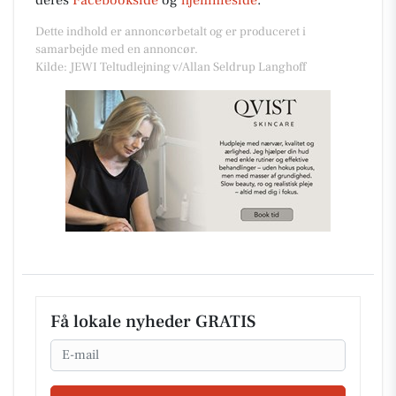
Dette indhold er annoncørbetalt og er produceret i
samarbejde med en annoncør.
Kilde: JEWI Teltudlejning v/Allan Seldrup Langhoff
Få lokale nyheder GRATIS
Email