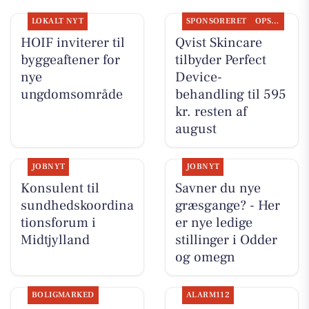
LOKALT NYT
SPONSORERET
OPSLAGSTAVLEN
HOIF inviterer til
Qvist Skincare
byggeaftener for
tilbyder Perfect
nye
Device-
ungdomsområde
behandling til 595
kr. resten af
august
JOBNYT
JOBNYT
Konsulent til
Savner du nye
sundhedskoordina
græsgange? - Her
tionsforum i
er nye ledige
Midtjylland
stillinger i Odder
og omegn
BOLIGMARKED
ALARM112