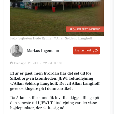
Foto: Vejfesten Hede Rytmer // Allan Seldrup Langhoff
Markus Ingemann
Del artikel
Fredag d. 28. okt. 2022 - kl. 09:30
Et år er gået, men hvordan har det set ud for
Silkeborg-virksomheden, JEWI Teltudlejning
v/Allan Seldrup Langhoff. Det vil Allan Langhoff
gøre os klogere på i denne artikel.
Da Allan i stille stund fik lov til at kigge tilbage på
den seneste tid i JEWI Teltudlejning var der visse
højdepunkter, der skilte sig ud.