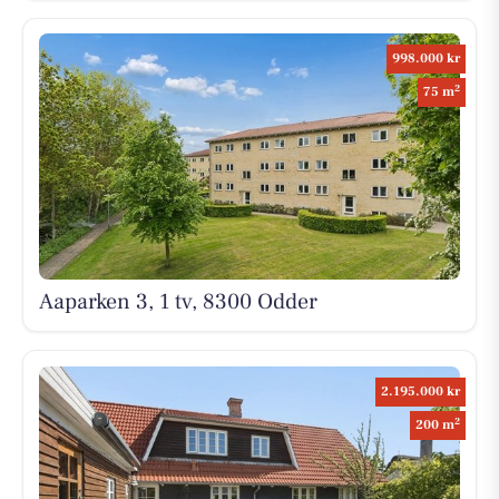
998.000 kr
2
75 m
Aaparken 3, 1 tv, 8300 Odder
2.195.000 kr
2
200 m