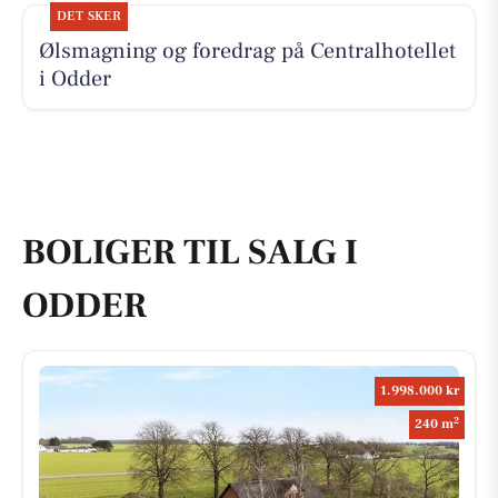
DET SKER
Ølsmagning og foredrag på Centralhotellet
i Odder
BOLIGER TIL SALG I
ODDER
1.998.000 kr
2
240 m