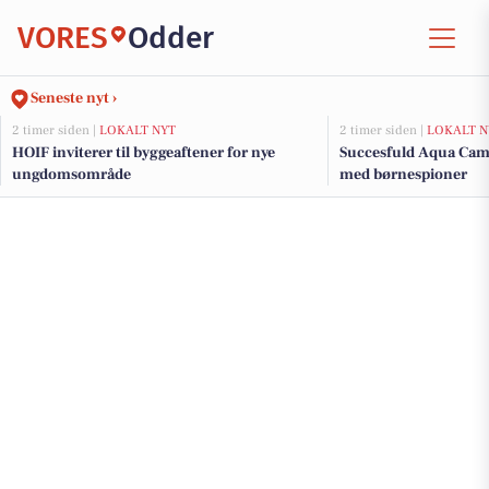
VORES
Odder
Seneste nyt ›
2 timer siden |
LOKALT NYT
2 timer siden |
LOKALT N
HOIF inviterer til byggeaftener for nye
Succesfuld Aqua Camp
ungdomsområde
med børnespioner